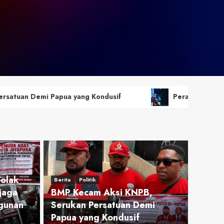
 Kondusif
Perang Algoritma AI Makin Kompleks, Publ
olak
Berita
Politik
jaga
BMP Kecam Aksi KNPB,
gunan
Serukan Persatuan Demi
Papua yang Kondusif