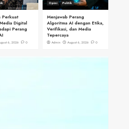
tik
Opini
Politik
 Perkuat
Menjawab Perang
Media Digital
Algoritma AI dengan Etika,
adapi Perang
Verifikasi, dan Media
AI
Tepercaya
ugust 6, 2026
0
Admin
August 6, 2026
0