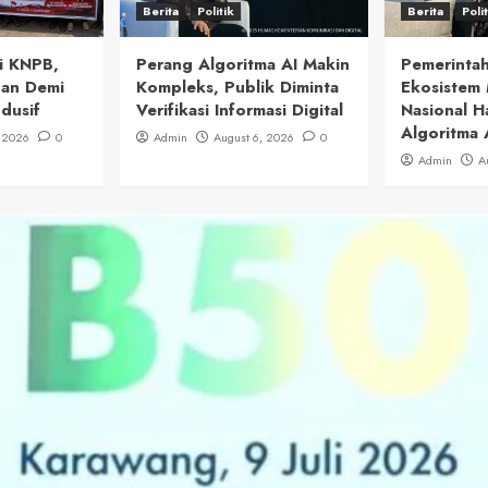
Berita
Politik
Berita
Poli
i KNPB,
Perang Algoritma AI Makin
Pemerintah
uan Demi
Kompleks, Publik Diminta
Ekosistem 
dusif
Verifikasi Informasi Digital
Nasional H
Algoritma 
, 2026
0
Admin
August 6, 2026
0
Admin
A