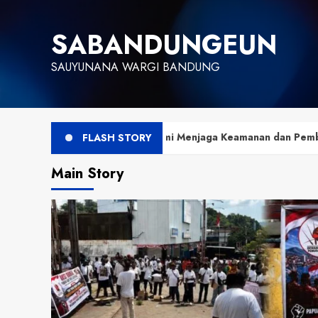
Skip
to
SABANDUNGEUN
content
SAUYUNANA WARGI BANDUNG
arkis Demi Menjaga Keamanan dan Pembangunan Papua
FLASH STORY
Main Story