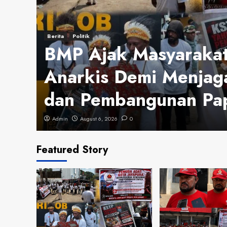
Berita
Politik
I
BMP Ajak Masyarakat
Anarkis Demi Menja
dan Pembangunan Pa
Admin
August 6, 2026
0
Featured Story