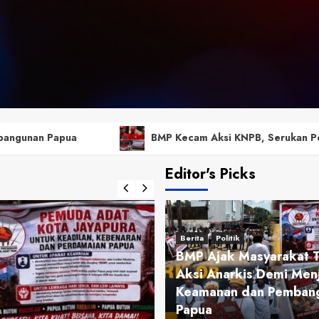
BMP Kecam Aksi KNPB, Serukan Persatuan Demi Papua yang
Editor's Picks
Berita
Politik
BMP Ajak Masyarakat T
Aksi Anarkis Demi Men
Keamanan dan Pemban
Papua