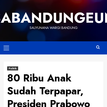
Skip
to
SABANDUNGEU
content
SAUYUNANA WARGI BANDUNG
Primary
Menu
Politik
80 Ribu Anak
Sudah Terpapar,
Presiden Prabowo