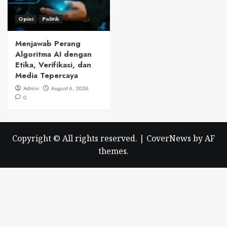
Opini
Politik
Menjawab Perang
Algoritma AI dengan
Etika, Verifikasi, dan
Media Tepercaya
Admin
August 6, 2026
0
Copyright © All rights reserved.
|
CoverNews
by AF
themes.