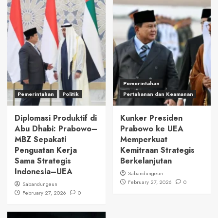
Pemerintahan
Pemerintahan
Politik
Pertahanan dan Keamanan
Diplomasi Produktif di
Kunker Presiden
Abu Dhabi: Prabowo–
Prabowo ke UEA
MBZ Sepakati
Memperkuat
Penguatan Kerja
Kemitraan Strategis
Sama Strategis
Berkelanjutan
Indonesia–UEA
Sabandungeun
February 27, 2026
0
Sabandungeun
February 27, 2026
0