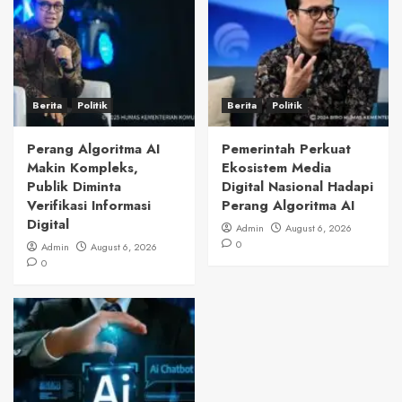
Berita
Politik
Berita
Politik
Perang Algoritma AI
Pemerintah Perkuat
Makin Kompleks,
Ekosistem Media
Publik Diminta
Digital Nasional Hadapi
Verifikasi Informasi
Perang Algoritma AI
Digital
Admin
August 6, 2026
0
Admin
August 6, 2026
0