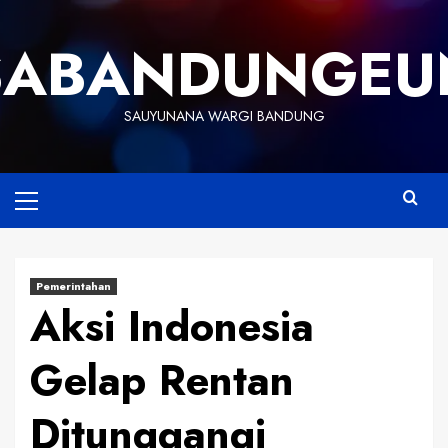
Skip
to
SABANDUNGEU
content
SAUYUNANA WARGI BANDUNG
Primary
Menu
Pemerintahan
Aksi Indonesia
Gelap Rentan
Ditunggangi