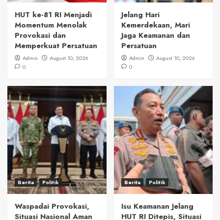
HUT ke-81 RI Menjadi
Jelang Hari
Momentum Menolak
Kemerdekaan, Mari
Provokasi dan
Jaga Keamanan dan
Memperkuat Persatuan
Persatuan
Admin
August 10, 2026
Admin
August 10, 2026
0
0
Berita
Politik
Berita
Politik
Waspadai Provokasi,
Isu Keamanan Jelang
Situasi Nasional Aman
HUT RI Ditepis, Situasi