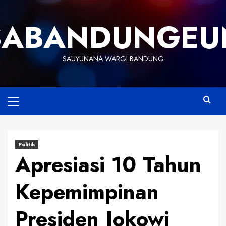
Skip
to
SABANDUNGEU
content
SAUYUNANA WARGI BANDUNG
Primary
Menu
Politik
Apresiasi 10 Tahun
Kepemimpinan
Presiden Jokowi