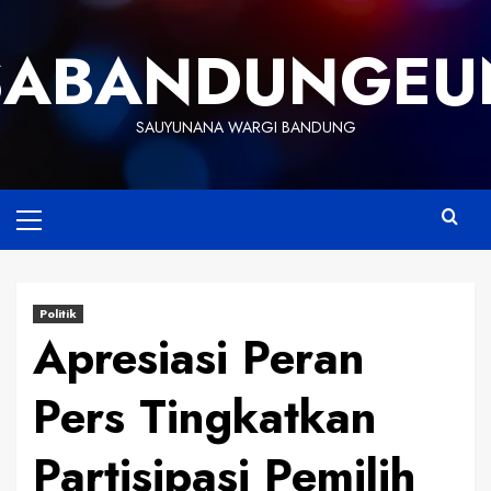
Skip
to
SABANDUNGEU
content
SAUYUNANA WARGI BANDUNG
Primary
Menu
Politik
Apresiasi Peran
Pers Tingkatkan
Partisipasi Pemilih