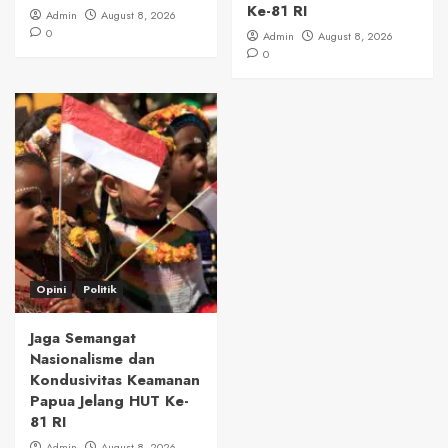
Ke-81 RI
Admin
August 8, 2026
0
Admin
August 8, 2026
0
Opini
Politik
Jaga Semangat
Nasionalisme dan
Kondusivitas Keamanan
Papua Jelang HUT Ke-
81 RI
Admin
August 8, 2026