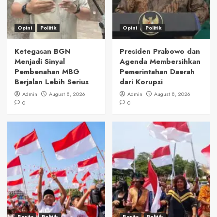
Opini
Politik
Opini
Politik
Ketegasan BGN
Presiden Prabowo dan
Menjadi Sinyal
Agenda Membersihkan
Pembenahan MBG
Pemerintahan Daerah
Berjalan Lebih Serius
dari Korupsi
Admin
August 8, 2026
Admin
August 8, 2026
0
0
Berita
Politik
Berita
Politik