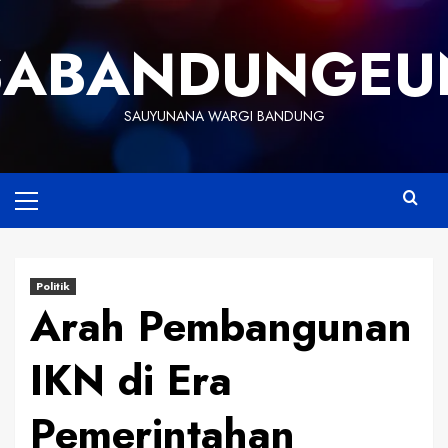
Skip
to
SABANDUNGEU
content
SAUYUNANA WARGI BANDUNG
Primary
Menu
Politik
Arah Pembangunan
IKN di Era
Pemerintahan