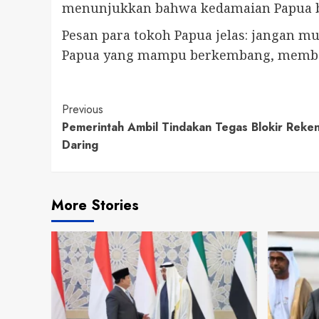
menunjukkan bahwa kedamaian Papua buk
Pesan para tokoh Papua jelas: jangan m
Papua yang mampu berkembang, memberi 
Continue
Previous
Pemerintah Ambil Tindakan Tegas Blokir Reken
Reading
Daring
More Stories