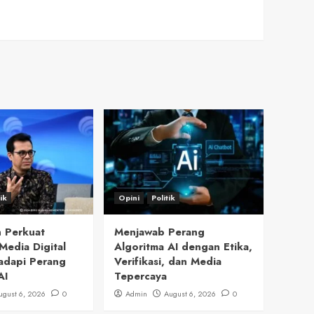
tik
Opini
Politik
 Perkuat
Menjawab Perang
Media Digital
Algoritma AI dengan Etika,
adapi Perang
Verifikasi, dan Media
AI
Tepercaya
ugust 6, 2026
0
Admin
August 6, 2026
0