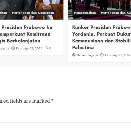
ahan
Pertahanan dan Keamanan
Pemerintahan
Pertahanan dan K
 Presiden Prabowo ke
Kunker Presiden Prabow
emperkuat Kemitraan
Yordania, Perkuat Duku
gis Berkelanjutan
Kemanusiaan dan Stabili
Palestina
ungeun
February 27, 2026
0
Sabandungeun
February 27, 202
ired fields are marked
*