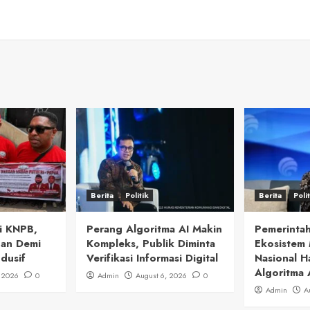
Berita
Politik
Berita
Poli
i KNPB,
Perang Algoritma AI Makin
Pemerintah
uan Demi
Kompleks, Publik Diminta
Ekosistem 
dusif
Verifikasi Informasi Digital
Nasional H
Algoritma 
, 2026
0
Admin
August 6, 2026
0
Admin
A