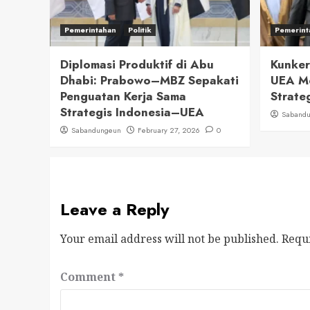
Pemerintahan
Politik
Pemerint
Diplomasi Produktif di Abu
Kunker
Dhabi: Prabowo–MBZ Sepakati
UEA M
Penguatan Kerja Sama
Strate
Strategis Indonesia–UEA
Saband
Sabandungeun
February 27, 2026
0
Leave a Reply
Your email address will not be published.
Requ
Comment
*