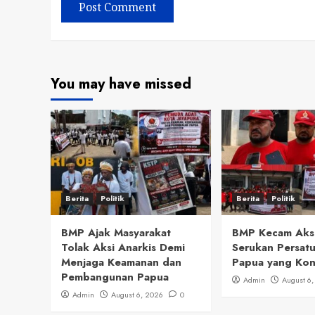
You may have missed
Berita
Politik
Berita
Politik
BMP Ajak Masyarakat
BMP Kecam Aks
Tolak Aksi Anarkis Demi
Serukan Persat
Menjaga Keamanan dan
Papua yang Kon
Pembangunan Papua
Admin
August 6
Admin
August 6, 2026
0