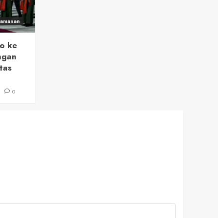
eamanan
o ke
ngan
tas
6
0