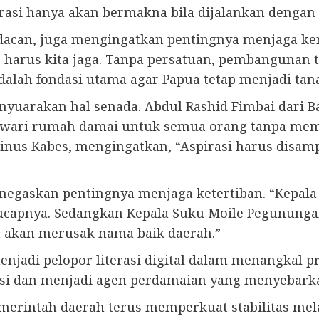
rasi hanya akan bermakna bila dijalankan dengan
can, juga mengingatkan pentingnya menjaga keru
arus kita jaga. Tanpa persatuan, pembangunan ti
dalah fondasi utama agar Papua tetap menjadi tana
yuarakan hal senada. Abdul Rashid Fimbai dari B
okwari rumah damai untuk semua orang tanpa m
tinus Kabes, mengingatkan, “Aspirasi harus disa
negaskan pentingnya menjaga ketertiban. “Kepal
 ucapnya. Sedangkan Kepala Suku Moile Pegunun
ya akan merusak nama baik daerah.”
jadi pelopor literasi digital dalam menangkal pr
si dan menjadi agen perdamaian yang menyebarkan
merintah daerah terus memperkuat stabilitas mela