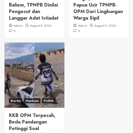
Baliem, TPNPB Dinilai
Papua Usir TPNPB-
Pengecut dan
OPM Dari Lingkungan
Langgar Adat Istiadat
Warga Sipil
Admin
August 9, 2026
Admin
August 9, 2026
0
0
Berita
Hankam
Politik
KKB OPM Terpecah,
Beda Pandangan
Petinggi Soal