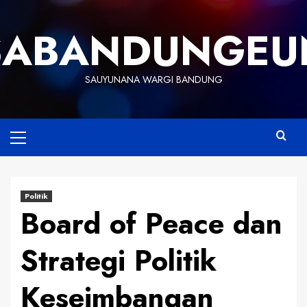
Skip
to
SABANDUNGEU
content
SAUYUNANA WARGI BANDUNG
Primary
Menu
Politik
Board of Peace dan
Strategi Politik
Keseimbangan