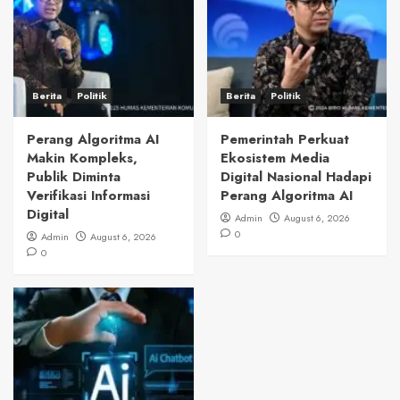
Berita
Politik
Berita
Politik
Perang Algoritma AI
Pemerintah Perkuat
Makin Kompleks,
Ekosistem Media
Publik Diminta
Digital Nasional Hadapi
Verifikasi Informasi
Perang Algoritma AI
Digital
Admin
August 6, 2026
0
Admin
August 6, 2026
0