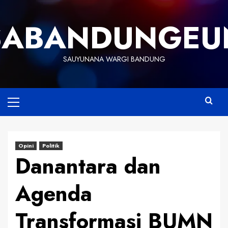
Skip
to
SABANDUNGEU
content
SAUYUNANA WARGI BANDUNG
Primary
Menu
Opini
Politik
Danantara dan
Agenda
Transformasi BUMN