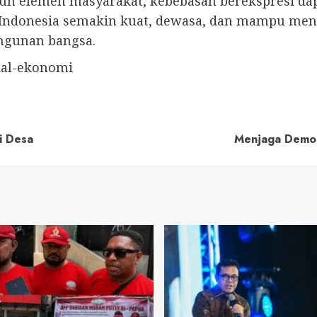
uh elemen masyarakat, kebebasan berekspresi da
i Indonesia semakin kuat, dewasa, dan mampu men
ngunan bangsa.
ial-ekonomi
i Desa
Menjaga Demo 