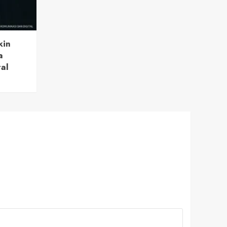
kin
a
tal