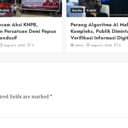
Politik
Berita
Politik
cam Aksi KNPB,
Perang Algoritma AI Ma
n Persatuan Demi Papua
Kompleks, Publik Dimint
ondusif
Verifikasi Informasi Digi
August 6, 2026
0
Admin
August 6, 2026
0
ired fields are marked
*