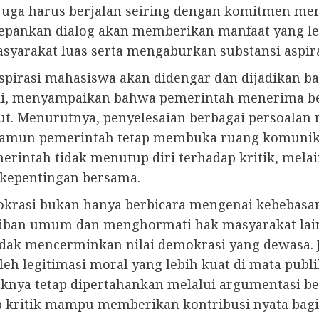
uga harus berjalan seiring dengan komitmen men
epankan dialog akan memberikan manfaat yang le
syarakat luas serta mengaburkan substansi aspira
irasi mahasiswa akan didengar dan dijadikan bagi
Hadi, menyampaikan bahwa pemerintah menerima b
jut. Menurutnya, penyelesaian berbagai persoala
n, namun pemerintah tetap membuka ruang komuni
rintah tidak menutup diri terhadap kritik, mel
 kepentingan bersama.
krasi bukan hanya berbicara mengenai kebebasan
iban umum dan menghormati hak masyarakat lainn
ak mencerminkan nilai demokrasi yang dewasa. J
legitimasi moral yang lebih kuat di mata publik.
ya tetap dipertahankan melalui argumentasi berb
p kritik mampu memberikan kontribusi nyata bag