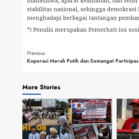
mahasiswa, aparat keamanan, dan selur
stabilitas nasional, sehingga demokras
menghadapi berbagai tantangan pemba
*) Penulis merupakan Pemerhati isu sos
Continue
Previous
Koperasi Merah Putih dan Semangat Partisipas
Reading
More Stories