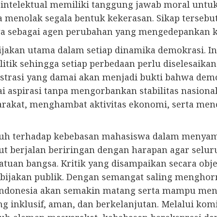
 intelektual memiliki tanggung jawab moral untu
ta menolak segala bentuk kekerasan. Sikap terse
a sebagai agen perubahan yang mengedepankan k
ijakan utama dalam setiap dinamika demokrasi. I
itik sehingga setiap perbedaan perlu diselesaika
rasi yang damai akan menjadi bukti bahwa demo
spirasi tanpa mengorbankan stabilitas nasional.
rakat, menghambat aktivitas ekonomi, serta men
 terhadap kebebasan mahasiswa dalam menyampai
 berjalan beriringan dengan harapan agar seluru
tuan bangsa. Kritik yang disampaikan secara obj
kebijakan publik. Dengan semangat saling mengho
Indonesia akan semakin matang serta mampu menj
 inklusif, aman, dan berkelanjutan. Melalui ko