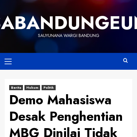
Skip
to
SABANDUNGEU
content
SAUYUNANA WARGI BANDUNG
Primary
Menu
Berita
Hukum
Politik
Demo Mahasiswa
Desak Penghentian
MBG Dinilai Tidak