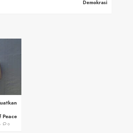
Demokrasi
Kuatkan
f Peace
6
0