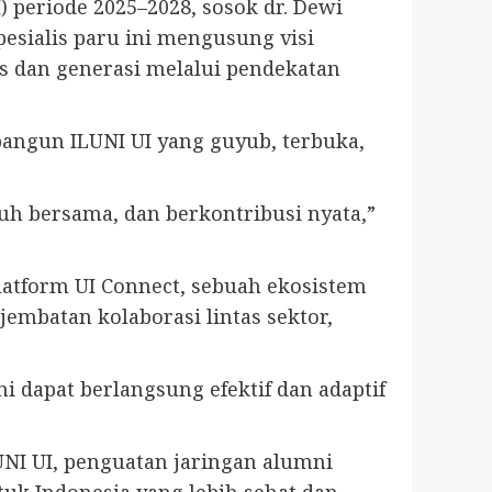
 periode 2025–2028, sosok dr. Dewi
pesialis paru ini mengusung visi
s dan generasi melalui pendekatan
angun ILUNI UI yang guyub, terbuka,
h bersama, dan berkontribusi nyata,”
atform UI Connect, sebuah ekosistem
embatan kolaborasi lintas sektor,
i dapat berlangsung efektif dan adaptif
UNI UI, penguatan jaringan alumni
tuk Indonesia yang lebih sehat dan