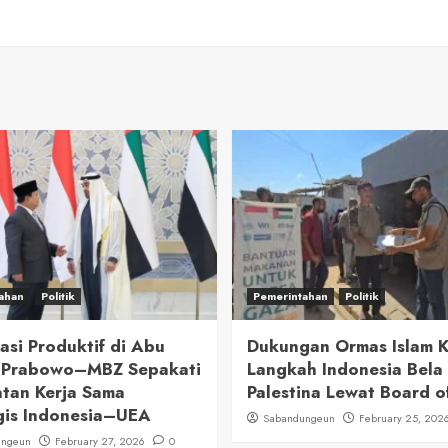
ahan
Politik
Pemerintahan
Politik
asi Produktif di Abu
Dukungan Ormas Islam 
: Prabowo–MBZ Sepakati
Langkah Indonesia Bela
tan Kerja Sama
Palestina Lewat Board o
gis Indonesia–UEA
Sabandungeun
February 25, 202
ungeun
February 27, 2026
0