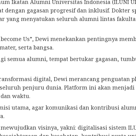
um Ikatan Alumni Universitas Indonesia (ILUNI UI)
t dengan gagasan progresif dan inklusif. Dokter s
r yang menyatukan seluruh alumni lintas fakulta
I become Us”, Dewi menekankan pentingnya memb
ater, serta bangsa.
agi semua alumni, tempat bertukar gagasan, tumbu
ansformasi digital, Dewi merancang penguatan pl
eluruh penjuru dunia. Platform ini akan menjadi j
 dan waktu.
i misi utama, agar komunikasi dan kontribusi alumn
a.
mewujudkan visinya, yakni: digitalisasi sistem IL
kesejahteraan dan kesehatan, kontribusi nyata un