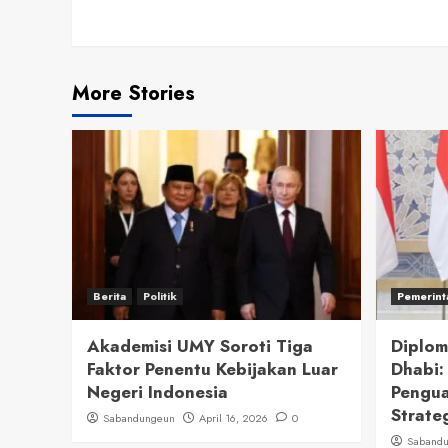
Reading
More Stories
Berita
Politik
Pemerint
Akademisi UMY Soroti Tiga
Diplom
Faktor Penentu Kebijakan Luar
Dhabi
Negeri Indonesia
Pengua
Strate
Sabandungeun
April 16, 2026
0
Saband