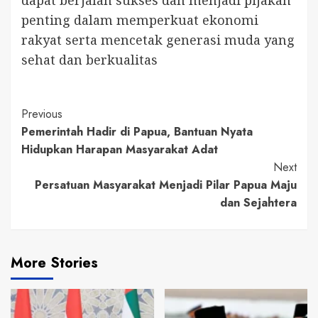
penting dalam memperkuat ekonomi
rakyat serta mencetak generasi muda yang
sehat dan berkualitas
Continue
Previous
Pemerintah Hadir di Papua, Bantuan Nyata
Reading
Hidupkan Harapan Masyarakat Adat
Next
Persatuan Masyarakat Menjadi Pilar Papua Maju
dan Sejahtera
More Stories