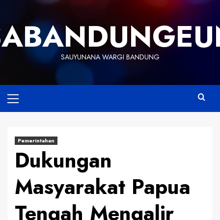
Skip
to
SABANDUNGEU
content
SAUYUNANA WARGI BANDUNG
Primary
Menu
Pemerintahan
Dukungan
Masyarakat Papua
Tengah Mengalir