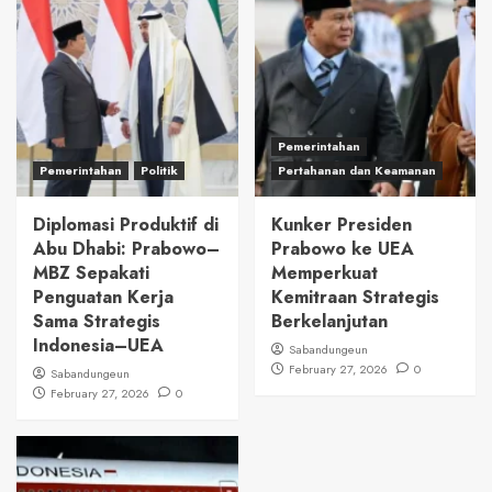
Pemerintahan
Pemerintahan
Politik
Pertahanan dan Keamanan
Diplomasi Produktif di
Kunker Presiden
Abu Dhabi: Prabowo–
Prabowo ke UEA
MBZ Sepakati
Memperkuat
Penguatan Kerja
Kemitraan Strategis
Sama Strategis
Berkelanjutan
Indonesia–UEA
Sabandungeun
February 27, 2026
0
Sabandungeun
February 27, 2026
0