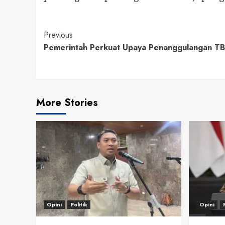
Continue
Previous
Pemerintah Perkuat Upaya Penanggulangan TB
Reading
More Stories
Opini
Politik
Opini