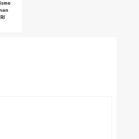
isme
nan
RI