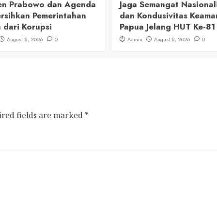
en Prabowo dan Agenda
Jaga Semangat Nasional
sihkan Pemerintahan
dan Kondusivitas Keama
 dari Korupsi
Papua Jelang HUT Ke-81 
August 8, 2026
0
Admin
August 8, 2026
0
ired fields are marked
*