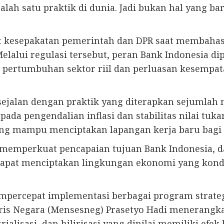
salah satu praktik di dunia. Jadi bukan hal yang b
ait kesepakatan pemerintah dan DPR saat memba
elalui regulasi tersebut, peran Bank Indonesia 
pertumbuhan sektor riil dan perluasan kesempatan 
ejalan dengan praktik yang diterapkan sejumlah n
da pengendalian inflasi dan stabilitas nilai tuka
ang mampu menciptakan lapangan kerja baru bagi
 memperkuat pencapaian tujuan Bank Indonesia, 
dapat menciptakan lingkungan ekonomi yang kondu
empercepat implementasi berbagai program strat
ris Negara (Mensesneg) Prasetyo Hadi menerangk
trialisasi, dan hilirisasi yang dinilai memiliki e