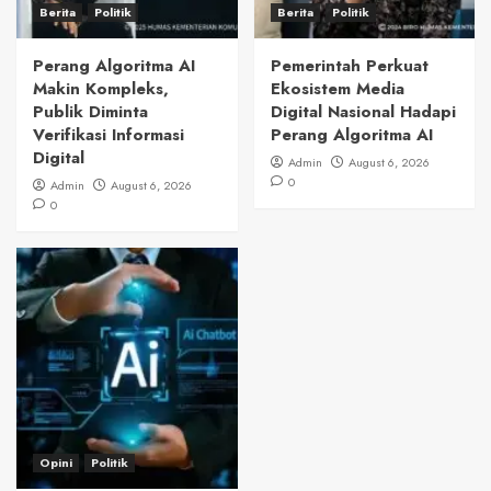
Berita
Politik
Berita
Politik
Perang Algoritma AI
Pemerintah Perkuat
Makin Kompleks,
Ekosistem Media
Publik Diminta
Digital Nasional Hadapi
Verifikasi Informasi
Perang Algoritma AI
Digital
Admin
August 6, 2026
0
Admin
August 6, 2026
0
Opini
Politik