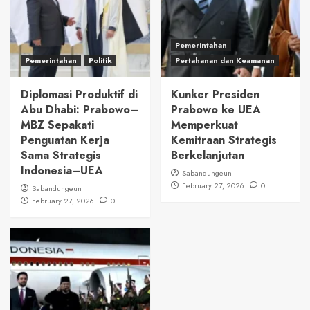
Pemerintahan
Pemerintahan
Politik
Pertahanan dan Keamanan
Diplomasi Produktif di
Kunker Presiden
Abu Dhabi: Prabowo–
Prabowo ke UEA
MBZ Sepakati
Memperkuat
Penguatan Kerja
Kemitraan Strategis
Sama Strategis
Berkelanjutan
Indonesia–UEA
Sabandungeun
February 27, 2026
0
Sabandungeun
February 27, 2026
0