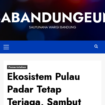
Skip
to
SABANDUNGEU
content
SAUYUNANA WARGI BANDUNG
Primary
Menu
Pemerintahan
Ekosistem Pulau
Padar Tetap
Terjaga, Sambut