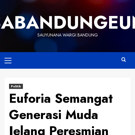
Skip
to
SABANDUNGEU
content
SAUYUNANA WARGI BANDUNG
Primary
Menu
Politik
Euforia Semangat
Generasi Muda
Jelang Peresmian