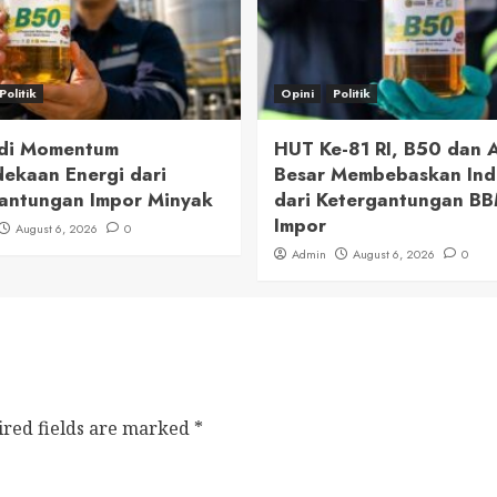
Politik
Opini
Politik
adi Momentum
HUT Ke-81 RI, B50 dan
ekaan Energi dari
Besar Membebaskan Ind
antungan Impor Minyak
dari Ketergantungan B
Impor
August 6, 2026
0
Admin
August 6, 2026
0
ired fields are marked
*