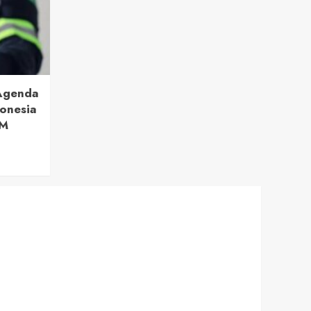
 Agenda
onesia
BM