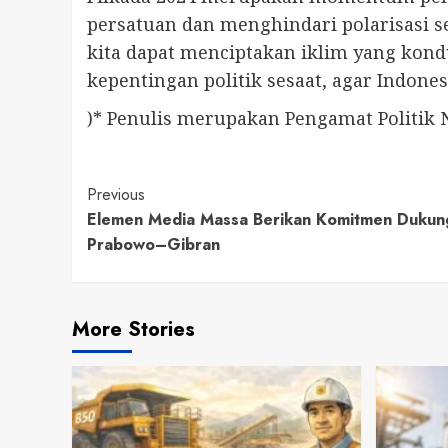
persatuan dan menghindari polarisasi ser
kita dapat menciptakan iklim yang kond
kepentingan politik sesaat, agar Indon
)* Penulis merupakan Pengamat Politik 
Continue
Previous
Elemen Media Massa Berikan Komitmen Dukung 
Reading
Prabowo–Gibran
More Stories