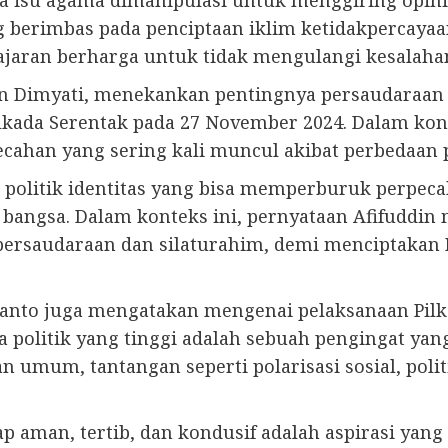
a isu agama dimanipulasi untuk menggiring opini 
erimbas pada penciptaan iklim ketidakpercayaan
ajaran berharga untuk tidak mengulangi kesalaha
 Dimyati, menekankan pentingnya persaudaraan d
lkada Serentak pada 27 November 2024. Dalam ko
ecahan yang sering kali muncul akibat perbedaan p
politik identitas yang bisa memperburuk perpecah
u bangsa. Dalam konteks ini, pernyataan Afifuddin
ersaudaraan dan silaturahim, demi menciptakan 
anto juga mengatakan mengenai pelaksanaan Pilk
politik yang tinggi adalah sebuah pengingat yang 
 umum, tantangan seperti polarisasi sosial, polit
ap aman, tertib, dan kondusif adalah aspirasi yan