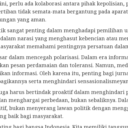
ni, perlu ada kolaborasi antara pihak kepolisian
tertiban tidak semata-mata bergantung pada apara
kungan yang aman.
litik sangat penting dalam menghadapi pemiliha
 dalam narasi yang menghasut kebencian atau mem
 masyarakat memahami pentingnya persatuan dala
ar dalam mencegah polarisasi. Dalam era informasi
rkan pesan perdamaian dan toleransi. Namun, medi
kan informasi. Oleh karena itu, penting bagi jurn
agikannya serta menghindari sensasionalismeyan
juga harus bertindak proaktif dalam menghindari
an menghargai perbedaan, bukan sebaliknya. Dal
tif, bukan menyerang lawan politik dengan meng
ng baik bagi masyarakat.
ng bagi bangsa Indonesia. Kita memiliki tanggu