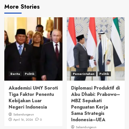
More Stories
Berita
Politik
Pemerintahan
Politik
Akademisi UMY Soroti
Diplomasi Produktif di
Tiga Faktor Penentu
Abu Dhabi: Prabowo–
Kebijakan Luar
MBZ Sepakati
Negeri Indonesia
Penguatan Kerja
Sama Strategis
Sabandungeun
Indonesia–UEA
April 16, 2026
0
Sabandungeun