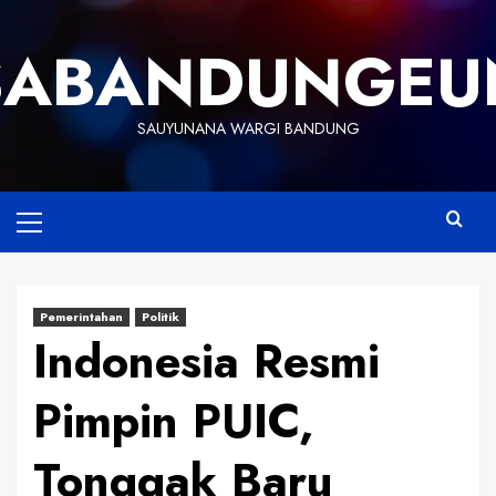
Skip
to
SABANDUNGEU
content
SAUYUNANA WARGI BANDUNG
Primary
Menu
Pemerintahan
Politik
Indonesia Resmi
Pimpin PUIC,
Tonggak Baru