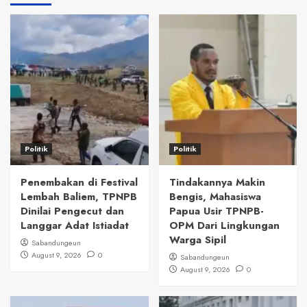
Politik
Politik
Penembakan di Festival
Tindakannya Makin
Lembah Baliem, TPNPB
Bengis, Mahasiswa
Dinilai Pengecut dan
Papua Usir TPNPB-
Langgar Adat Istiadat
OPM Dari Lingkungan
Warga Sipil
Sabandungeun
August 9, 2026
0
Sabandungeun
August 9, 2026
0