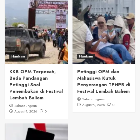
Hankam
Hankam
KKB OPM Terpecah,
Petinggi OPM dan
Beda Pandangan
Mahasiswa Kutuk
Petinggi Soal
Penyerangan TPNPB di
Penembakan di Festival
Festival Lembah Baliem
Lembah Baliem
Sabandungeun
August 9, 2026
0
Sabandungeun
August 9, 2026
0