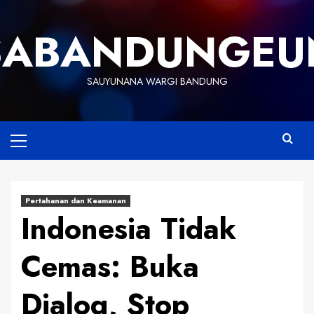
Skip
to
SABANDUNGEU
content
SAUYUNANA WARGI BANDUNG
Primary
Menu
Pertahanan dan Keamanan
Indonesia Tidak
Cemas: Buka
Dialog, Stop