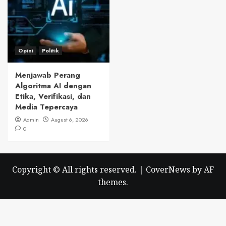
Opini
Politik
Menjawab Perang
Algoritma AI dengan
Etika, Verifikasi, dan
Media Tepercaya
Admin
August 6, 2026
0
Copyright © All rights reserved.
|
CoverNews
by AF
themes.