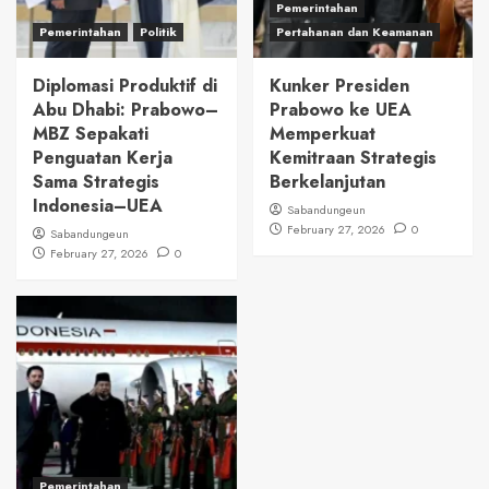
Pemerintahan
Pemerintahan
Politik
Pertahanan dan Keamanan
Diplomasi Produktif di
Kunker Presiden
Abu Dhabi: Prabowo–
Prabowo ke UEA
MBZ Sepakati
Memperkuat
Penguatan Kerja
Kemitraan Strategis
Sama Strategis
Berkelanjutan
Indonesia–UEA
Sabandungeun
February 27, 2026
0
Sabandungeun
February 27, 2026
0
Pemerintahan