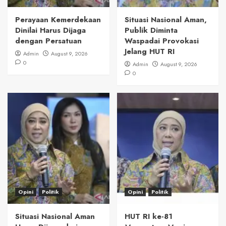
Perayaan Kemerdekaan
Situasi Nasional Aman,
Dinilai Harus Dijaga
Publik Diminta
dengan Persatuan
Waspadai Provokasi
Jelang HUT RI
Admin
August 9, 2026
0
Admin
August 9, 2026
0
Opini
Politik
Opini
Politik
Situasi Nasional Aman
HUT RI ke-81