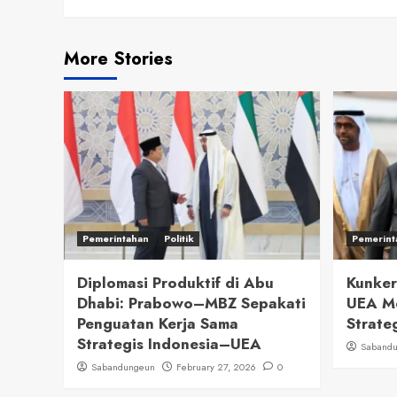
More Stories
Pemerintahan
Politik
Pemerint
Diplomasi Produktif di Abu
Kunker
Dhabi: Prabowo–MBZ Sepakati
UEA M
Penguatan Kerja Sama
Strate
Strategis Indonesia–UEA
Saband
Sabandungeun
February 27, 2026
0