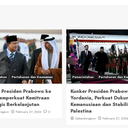
ahan
Pertahanan dan Keamanan
Pemerintahan
Pertahanan dan K
 Presiden Prabowo ke
Kunker Presiden Prabow
emperkuat Kemitraan
Yordania, Perkuat Duku
gis Berkelanjutan
Kemanusiaan dan Stabili
Palestina
ungeun
February 27, 2026
0
Sabandungeun
February 27, 202