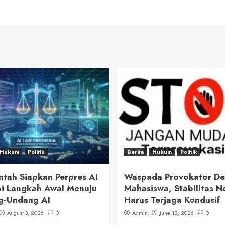
Hukum
Politik
Berita
Hukum
Politik
ntah Siapkan Perpres AI
Waspada Provokator D
i Langkah Awal Menuju
Mahasiswa, Stabilitas N
g-Undang AI
Harus Terjaga Kondusif
August 3, 2026
0
Admin
June 12, 2026
0