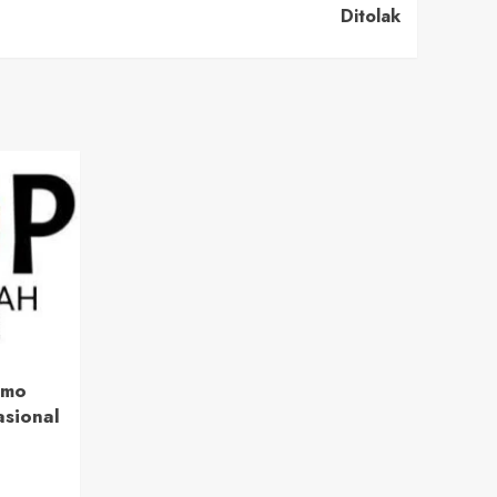
Ditolak
emo
asional