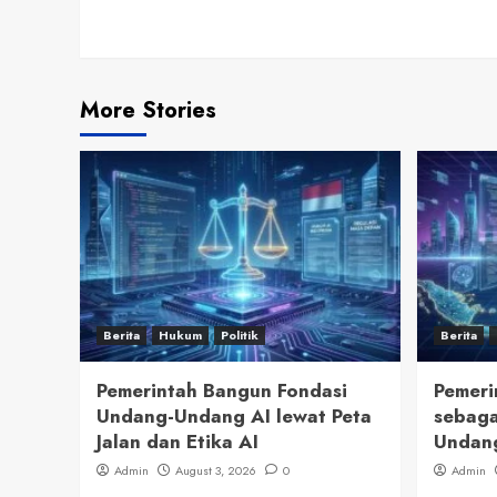
Reading
More Stories
Berita
Hukum
Politik
Berita
Pemerintah Bangun Fondasi
Pemeri
Undang-Undang AI lewat Peta
sebaga
Jalan dan Etika AI
Undan
Admin
August 3, 2026
0
Admin