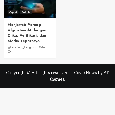
Opini
Politik
Menjawab Perang
Algoritma AI dengan
Etika, Verifikasi, dan
Media Tepercaya
Admin
August 6, 2026
0
Copyright © All rights reserved.
|
CoverNews
by AF
themes.