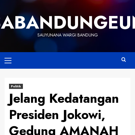
Skip
to
SABANDUNGEU
content
SAUYUNANA WARGI BANDUNG
Primary
Menu
Politik
Jelang Kedatangan
Presiden Jokowi,
Gedung AMANAH