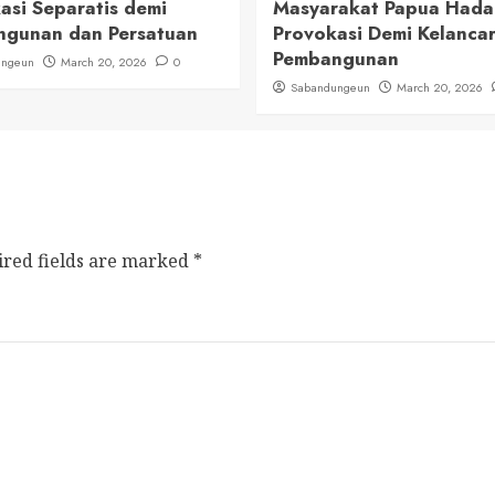
asi Separatis demi
Masyarakat Papua Had
gunan dan Persatuan
Provokasi Demi Kelanca
Pembangunan
ungeun
March 20, 2026
0
Sabandungeun
March 20, 2026
ired fields are marked
*