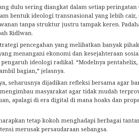
ang dulu sering diangkat dalam setiap peringatan 
m bentuk ideologi transnasional yang lebih cair, s
lawanan tanpa struktur justru tampak keren. Padaha
bah Ridlwan.
strategi pencegahan yang melibatkan banyak piha
 yang menangani ekonomi dan kesejahteraan sosia
engaruh ideologi radikal. “Modelnya pentahelix,
ambil bagian,” jelasnya.
seharusnya dijadikan refleksi bersama agar bang
 mengimbau masyarakat agar tidak mudah terprovo
an, apalagi di era digital di mana hoaks dan propa
diharapkan tetap kokoh menghadapi berbagai tan
otensi merusak persaudaraan sebangsa.