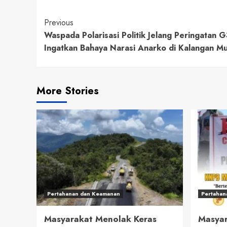
Continue
Previous
Waspada Polarisasi Politik Jelang Peringatan G
Reading
Ingatkan Bahaya Narasi Anarko di Kalangan M
More Stories
Pertahanan dan Keamanan
Pertahan
Masyarakat Menolak Keras
Masyar