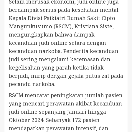
Selain merusak ekonomi, judi online juga
berdampak serius pada kesehatan mental.
Kepala Divisi Psikiatri Rumah Sakit Cipto
Mangunkusumo (RSCM), Kristiana Siste,
mengungkapkan bahwa dampak
kecanduan judi online setara dengan
kecanduan narkoba. Penderita kecanduan
judi sering mengalami kecemasan dan
kegelisahan yang parah ketika tidak
berjudi, mirip dengan gejala putus zat pada
pecandu narkoba.
RSCM mencatat peningkatan jumlah pasien
yang mencari perawatan akibat kecanduan
judi online sepanjang Januari hingga
Oktober 2024. Sebanyak 172 pasien
mendapatkan perawatan intensif, dan