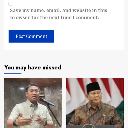
Save my name, email, and website in this
browser for the next time I comment.
You may have missed