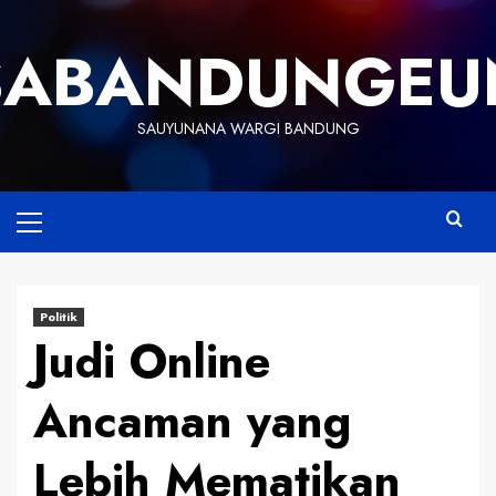
Skip
to
SABANDUNGEU
content
SAUYUNANA WARGI BANDUNG
Primary
Menu
Politik
Judi Online
Ancaman yang
Lebih Mematikan