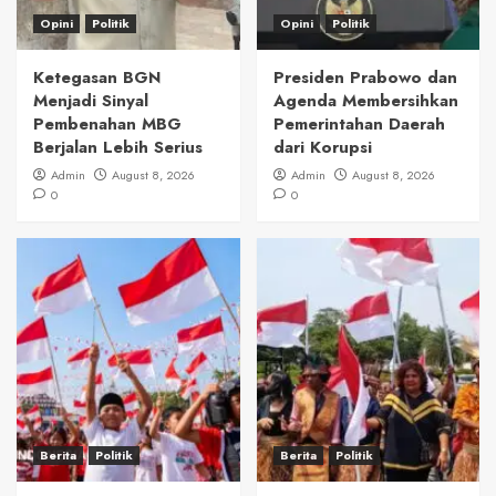
Opini
Politik
Opini
Politik
Ketegasan BGN
Presiden Prabowo dan
Menjadi Sinyal
Agenda Membersihkan
Pembenahan MBG
Pemerintahan Daerah
Berjalan Lebih Serius
dari Korupsi
Admin
August 8, 2026
Admin
August 8, 2026
0
0
Berita
Politik
Berita
Politik