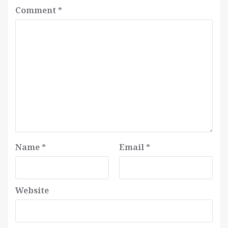
Comment
*
Name
*
Email
*
Website