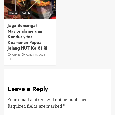
Opini
Politik
Jaga Semangat
Nasionalisme dan
Kondusivitas
Keamanan Papua
Jelang HUT Ke-81 RI
Admin
August 8, 2026
0
Leave a Reply
Your email address will not be published.
Required fields are marked
*