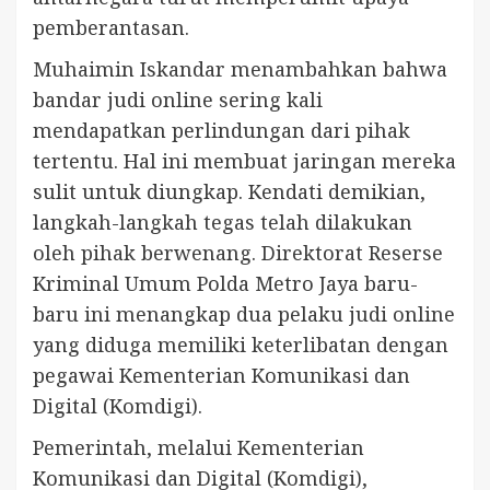
pemberantasan.
Muhaimin Iskandar menambahkan bahwa
bandar judi online sering kali
mendapatkan perlindungan dari pihak
tertentu. Hal ini membuat jaringan mereka
sulit untuk diungkap. Kendati demikian,
langkah-langkah tegas telah dilakukan
oleh pihak berwenang. Direktorat Reserse
Kriminal Umum Polda Metro Jaya baru-
baru ini menangkap dua pelaku judi online
yang diduga memiliki keterlibatan dengan
pegawai Kementerian Komunikasi dan
Digital (Komdigi).
Pemerintah, melalui Kementerian
Komunikasi dan Digital (Komdigi),