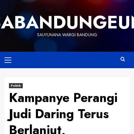
Skip
to
SABANDUNGEU
content
SAUYUNANA WARGI BANDUNG
Primary
Menu
Politik
Kampanye Perangi
Judi Daring Terus
Berlanjut,