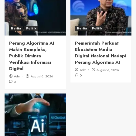
Berita
Politik
Berita
Politik
Perang Algoritma AI
Pemerintah Perkuat
Makin Kompleks,
Ekosistem Media
Publik Diminta
Digital Nasional Hadapi
Verifikasi Informasi
Perang Algoritma AI
Digital
Admin
August 6, 2026
0
Admin
August 6, 2026
0