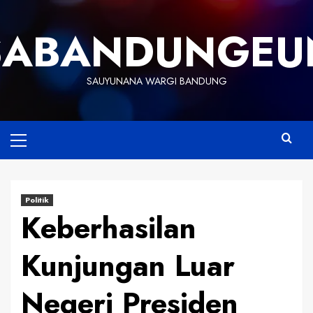
Skip
to
SABANDUNGEU
content
SAUYUNANA WARGI BANDUNG
Primary
Menu
Politik
Keberhasilan
Kunjungan Luar
Negeri Presiden