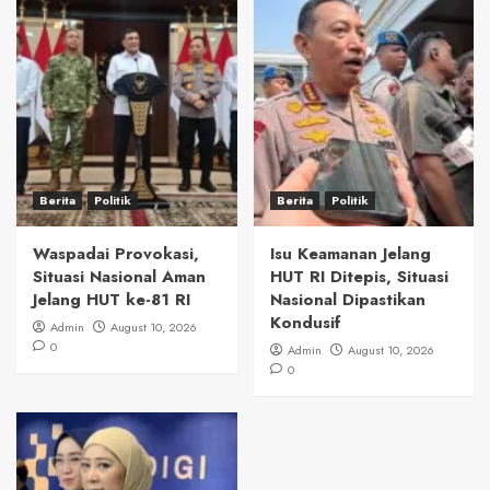
Berita
Politik
Berita
Politik
Waspadai Provokasi,
Isu Keamanan Jelang
Situasi Nasional Aman
HUT RI Ditepis, Situasi
Jelang HUT ke-81 RI
Nasional Dipastikan
Kondusif
Admin
August 10, 2026
0
Admin
August 10, 2026
0