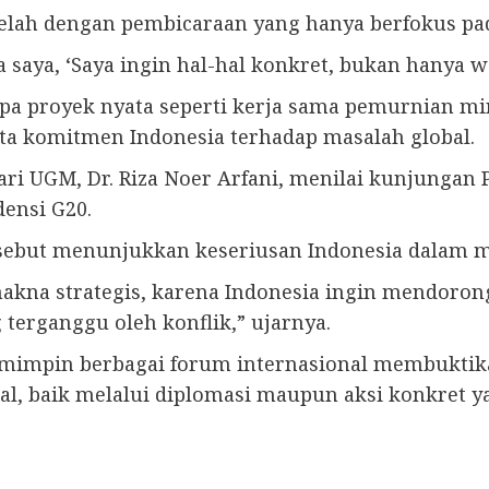
elah dengan pembicaraan yang hanya berfokus pad
saya, ‘Saya ingin hal-hal konkret, bukan hanya w
apa proyek nyata seperti kerja sama pemurnian 
ta komitmen Indonesia terhadap masalah global.
l dari UGM, Dr. Riza Noer Arfani, menilai kunjunga
densi G20.
but menunjukkan keseriusan Indonesia dalam men
akna strategis, karena Indonesia ingin mendoro
terganggu oleh konflik,” ujarnya.
emimpin berbagai forum internasional membuktik
obal, baik melalui diplomasi maupun aksi konkre