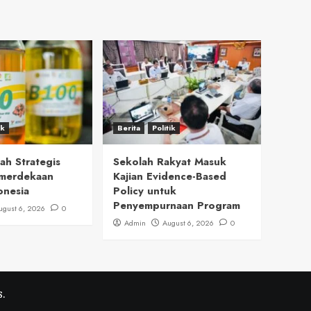
ik
Berita
Politik
h Strategis
Sekolah Rakyat Masuk
merdekaan
Kajian Evidence-Based
onesia
Policy untuk
Penyempurnaan Program
ugust 6, 2026
0
Admin
August 6, 2026
0
.