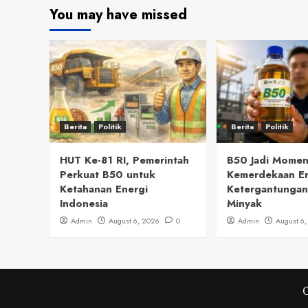
You may have missed
Berita
Politik
Berita
Politik
HUT Ke-81 RI, Pemerintah
B50 Jadi Mome
Perkuat B50 untuk
Kemerdekaan En
Ketahanan Energi
Ketergantungan
Indonesia
Minyak
Admin
August 6, 2026
0
Admin
August 6
C