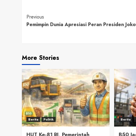
Continue
Previous
Pemimpin Dunia Apresiasi Peran Presiden Jokow
Reading
More Stories
Berita
Politik
Berita
HUT Ke-81 RI, Pemerintah
B50 J