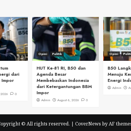
Opini
Politik
Opini
Polit
ntum
HUT Ke-81 RI, B50 dan
B50 Langka
ergi dari
Agenda Besar
Menuju Ke
 Impor
Membebaskan Indonesia
Energi Ind
dari Ketergantungan BBM
Admin
A
Impor
, 2026
0
Admin
August 6, 2026
0
opyright © All rights reserved.
|
CoverNews
by AF themes