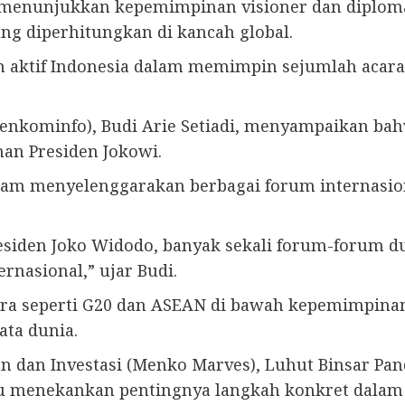
menunjukkan kepemimpinan visioner dan diplomati
ng diperhitungkan di kancah global.
an aktif Indonesia dalam memimpin sejumlah acara
enkominfo), Budi Arie Setiadi, menyampaikan bah
an Presiden Jokowi.
lam menyelenggarakan berbagai forum internasio
iden Joko Widodo, banyak sekali forum-forum dun
rnasional,” ujar Budi.
 seperti G20 dan ASEAN di bawah kepemimpinan p
ata dunia.
n dan Investasi (Menko Marves), Luhut Binsar P
lu menekankan pentingnya langkah konkret dalam 