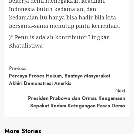
bekerja demi menegakkan keadilan.
Indonesia butuh kedamaian, dan
kedamaian itu hanya bisa hadir bila kita
bersama-sama menutup pintu kericuhan.
)* Penulis adalah kontributor Lingkar
Khatulistiwa
Continue
Previous
Percaya Proses Hukum, Saatnya Masyarakat
Reading
Akhiri Demonstrasi Anarkis
Next
Presiden Prabowo dan Ormas Keagamaan
Sepakat Redam Ketegangan Pasca Demo
More Stories