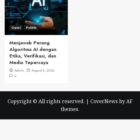
Opini
Politik
Menjawab Perang
Algoritma AI dengan
Etika, Verifikasi, dan
Media Tepercaya
Admin
August 6, 2026
0
Copyright © All rights reserved.
|
CoverNews
by AF
themes.