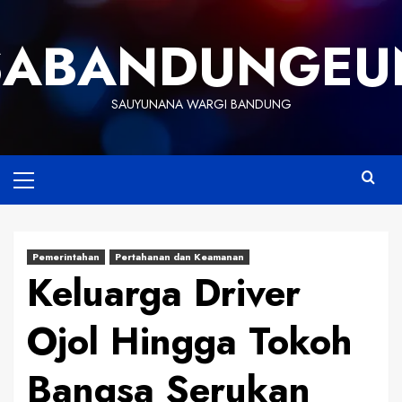
Skip
to
SABANDUNGEU
content
SAUYUNANA WARGI BANDUNG
Primary
Menu
Pemerintahan
Pertahanan dan Keamanan
Keluarga Driver
Ojol Hingga Tokoh
Bangsa Serukan