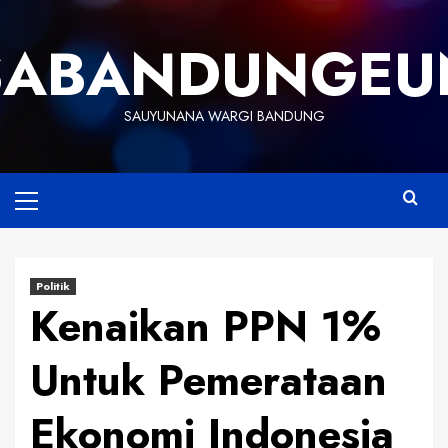
Skip
to
SABANDUNGEU
content
SAUYUNANA WARGI BANDUNG
Primary
Menu
Politik
Kenaikan PPN 1%
Untuk Pemerataan
Ekonomi Indonesia