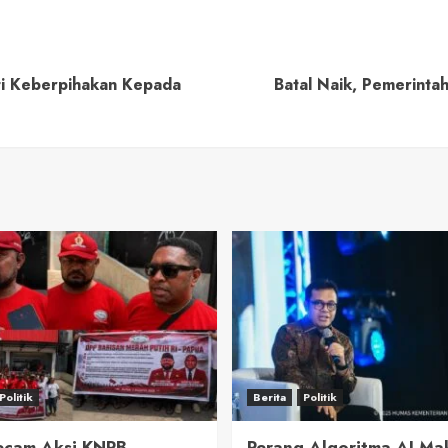
ti Keberpihakan Kepada
Batal Naik, Pemerint
Politik
Berita
Politik
cam Aksi KNPB,
Perang Algoritma AI Ma