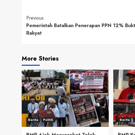
Continue
Previous
Pemerintah Batalkan Penerapan PPN 12% Buk
Reading
Rakyat
More Stories
Berita
Politik
Berita
BMP Ajak Masyarakat Tolak
BMP Ke