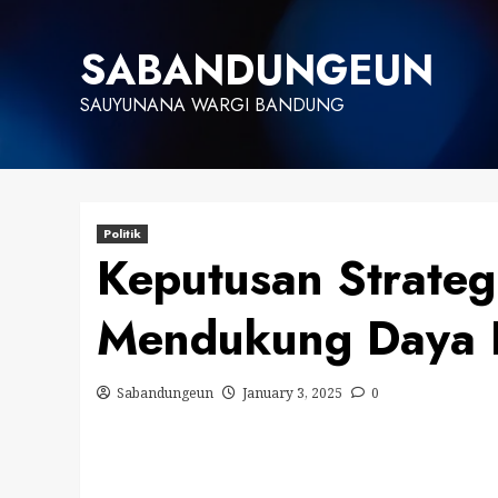
Skip
to
SABANDUNGEUN
content
SAUYUNANA WARGI BANDUNG
Politik
Keputusan Strateg
Mendukung Daya B
Sabandungeun
January 3, 2025
0