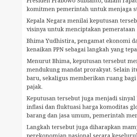
Presiden Prabowo Subianto, dalam rap
komitmen pemerintah untuk menjaga st
Kepala Negara menilai keputusan terseb
visinya untuk menciptakan pemerataan 
Bhima Yudhistira, pengamat ekonomi da
kenaikan PPN sebagai langkah yang tepa
Menurut Bhima, keputusan tersebut me
mendukung mandat prorakyat. Selain it
baru, sekaligus memberikan ruang bagi
pajak.
Keputusan tersebut juga menjadi siny
inflasi dan fluktuasi harga komoditas g
barang dan jasa umum, pemerintah memb
Langkah tersebut juga diharapkan mamp
perekonomian nasional secara keseluru