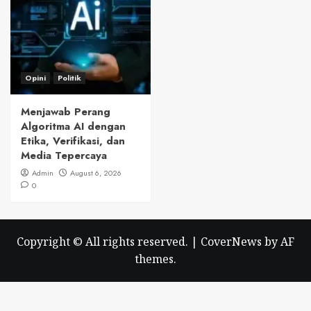
Opini
Politik
Menjawab Perang
Algoritma AI dengan
Etika, Verifikasi, dan
Media Tepercaya
Admin
August 6, 2026
0
Copyright © All rights reserved.
|
CoverNews
by AF
themes.