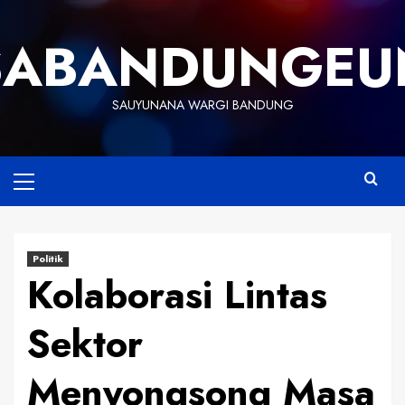
Skip
to
SABANDUNGEU
content
SAUYUNANA WARGI BANDUNG
Primary
Menu
Politik
Kolaborasi Lintas
Sektor
Menyongsong Masa