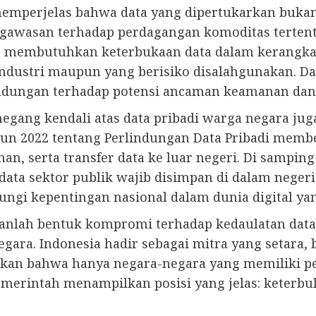
 memperjelas bahwa data yang dipertukarkan bukanla
ngawasan terhadap perdagangan komoditas tertent
ng membutuhkan keterbukaan data dalam kerangka
ndustri maupun yang berisiko disalahgunakan. Da
indungan terhadap potensi ancaman keamanan dan 
gang kendali atas data pribadi warga negara ju
n 2022 tentang Perlindungan Data Pribadi membe
n, serta transfer data ke luar negeri. Di sampin
data sektor publik wajib disimpan di dalam nege
ungi kepentingan nasional dalam dunia digital y
anlah bentuk kompromi terhadap kedaulatan dat
ara. Indonesia hadir sebagai mitra yang setara,
ankan bahwa hanya negara-negara yang memiliki p
emerintah menampilkan posisi yang jelas: keterb