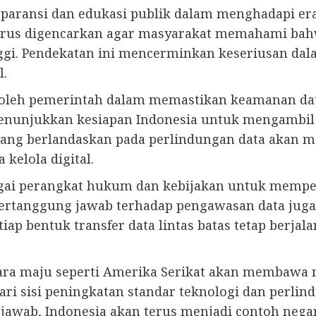
paransi dan edukasi publik dalam menghadapi er
 terus digencarkan agar masyarakat memahami bah
ggi. Pendekatan ini mencerminkan keseriusan d
l.
 oleh pemerintah dalam memastikan keamanan da
 menunjukkan kesiapan Indonesia untuk mengambil
l yang berlandaskan pada perlindungan data akan 
 kelola digital.
i perangkat hukum dan kebijakan untuk memperk
g bertanggung jawab terhadap pengawasan data juga 
p bentuk transfer data lintas batas tetap berjala
ra maju seperti Amerika Serikat akan membawa man
dari sisi peningkatan standar teknologi dan perli
g jawab, Indonesia akan terus menjadi contoh n