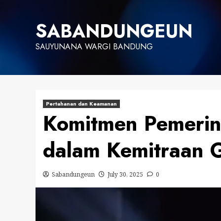
Skip
to
SABANDUNGEUN
content
SAUYUNANA WARGI BANDUNG
Pertahanan dan Keamanan
Komitmen Pemerint
dalam Kemitraan 
Sabandungeun
July 30, 2025
0