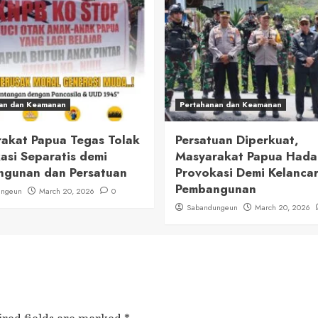
an dan Keamanan
Pertahanan dan Keamanan
akat Papua Tegas Tolak
Persatuan Diperkuat,
asi Separatis demi
Masyarakat Papua Had
gunan dan Persatuan
Provokasi Demi Kelanca
Pembangunan
ungeun
March 20, 2026
0
Sabandungeun
March 20, 2026