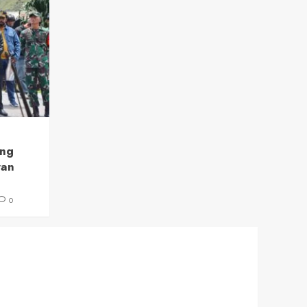
ang
ran
0