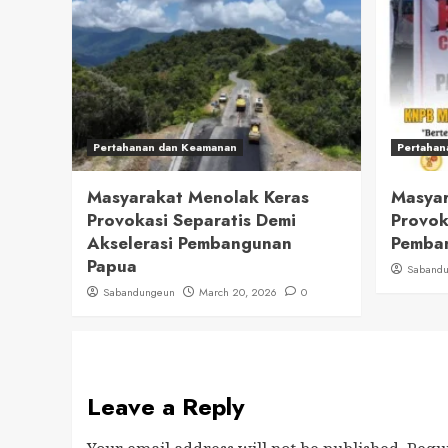
Pertahanan dan Keamanan
Pertahan
Masyarakat Menolak Keras
Masyar
Provokasi Separatis Demi
Provok
Akselerasi Pembangunan
Pemban
Papua
Saband
Sabandungeun
March 20, 2026
0
Leave a Reply