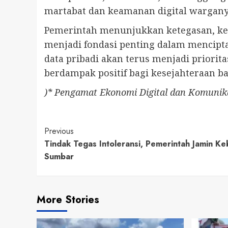
martabat dan keamanan digital warganya
Pemerintah menunjukkan ketegasan, kejel
menjadi fondasi penting dalam mencipta
data pribadi akan terus menjadi prior
berdampak positif bagi kesejahteraan b
)* Pengamat Ekonomi Digital dan Komunika
Continue
Previous
Tindak Tegas Intoleransi, Pemerintah Jamin K
Reading
Sumbar
More Stories