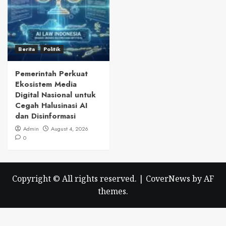
Berita
Politik
Pemerintah Perkuat
Ekosistem Media
Digital Nasional untuk
Cegah Halusinasi AI
dan Disinformasi
Admin
August 4, 2026
0
Copyright © All rights reserved.
|
CoverNews
by AF
themes.