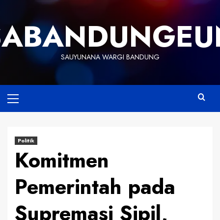
Skip
to
SABANDUNGEU
content
SAUYUNANA WARGI BANDUNG
Primary
Menu
Politik
Komitmen
Pemerintah pada
Supremasi Sipil,