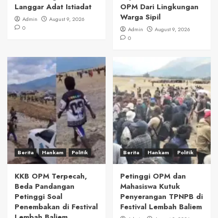
Langgar Adat Istiadat
OPM Dari Lingkungan
Warga Sipil
Admin
August 9, 2026
0
Admin
August 9, 2026
0
Berita
Hankam
Politik
Berita
Hankam
Politik
KKB OPM Terpecah,
Petinggi OPM dan
Beda Pandangan
Mahasiswa Kutuk
Petinggi Soal
Penyerangan TPNPB di
Penembakan di Festival
Festival Lembah Baliem
Lembah Baliem