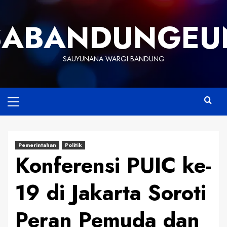
Skip
to
SABANDUNGEU
content
SAUYUNANA WARGI BANDUNG
Primary
Menu
Pemerintahan
Politik
Konferensi PUIC ke-
19 di Jakarta Soroti
Peran Pemuda dan