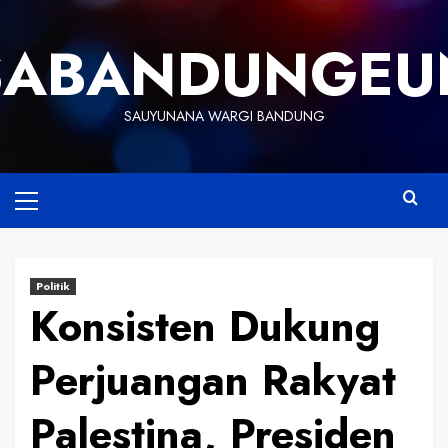
Skip
to
SABANDUNGEU
content
SAUYUNANA WARGI BANDUNG
Primary
Menu
Politik
Konsisten Dukung
Perjuangan Rakyat
Palestina, Presiden