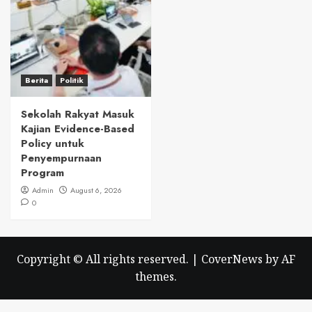
Berita
Politik
Sekolah Rakyat Masuk
Kajian Evidence-Based
Policy untuk
Penyempurnaan
Program
Admin
August 6, 2026
0
Copyright © All rights reserved.
|
CoverNews
by AF
themes.