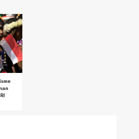
isme
nan
RI