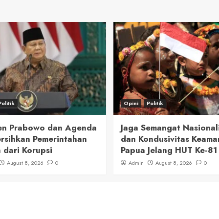
Politik
Opini
Politik
en Prabowo dan Agenda
Jaga Semangat Nasional
sihkan Pemerintahan
dan Kondusivitas Keama
 dari Korupsi
Papua Jelang HUT Ke-81 
August 8, 2026
0
Admin
August 8, 2026
0