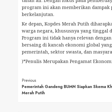
tanah air. Dengan fokus pada pemberday
program ini akan memberikan dampak po
berkelanjutan.
Ke depan, Kopdes Merah Putih diharapka
warga negara, khususnya yang tinggal d
Program ini tidak hanya relevan dengan
bersaing di kancah ekonomi global yang 
pemerintah, sektor swasta, dan masyar
)*Penulis Merupakan Pengamat Ekonom
Continue
Previous
Pemerintah Gandeng BUMN Siapkan Skema Kh
Reading
Merah Putih