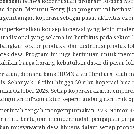
enegaskan bahwa keberhasilan program Kopdes Me
depan. Menurut Ferry, jika program ini berhasil 
gembangan koperasi sebagai pusat aktivitas ekon
mperkenalkan konsep koperasi yang lebih modern
tradisional yang selama ini berfokus pada sektor
ngkan sektor produksi dan distribusi produk loka
potek desa. Program ini juga bertujuan untuk memp
abilan harga barang kebutuhan dasar di pasar lok
erjalan, di mana bank BUMN atau Himbara telah m
is. Sebanyak 16 ribu hingga 20 ribu koperasi bi
ulai Oktober 2025. Setiap koperasi akan memper
ngunan infrastruktur seperti gudang dan truk op
merintah tengah menyempurnakan PMK Nomor 49 
aturan itu bertujuan mempermudah pengajuan pin
iban musyawarah desa khusus dalam setiap proposa