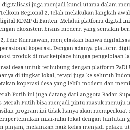
ur, digitalisasi juga menjadi kunci utama dalam 
 Telkom Regional 2, telah melakukan langkah awal
igital KDMP di Banten. Melalui platform digital i
dengan ekosistem bisnis modern yang semakin be
2, Edie Kurniawan, menjelaskan bahwa digitalisa
operasional koperasi. Dengan adanya platform digit
romosi produk di marketplace hingga pengelolaan 
erasi desa untuk terhubung dengan platform PaDi
ya di tingkat lokal, tetapi juga ke seluruh Indon
takan koperasi desa yang lebih modern dan memili
h Putih ini juga datang dari anggota Badan Superv
 Merah Putih bisa menjadi pintu masuk menuju in
silan program ini tidak hanya akan memperkuat se
pertemukan nilai-nilai lokal dengan tuntutan glo
n pinjam, melainkan naik kelas menjadi pelaku uta