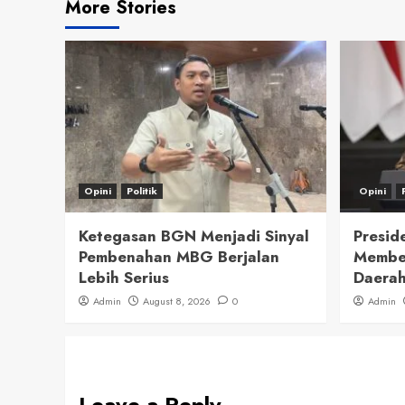
More Stories
Opini
Politik
Opini
Ketegasan BGN Menjadi Sinyal
Presid
Pembenahan MBG Berjalan
Member
Lebih Serius
Daerah
Admin
August 8, 2026
0
Admin
Leave a Reply