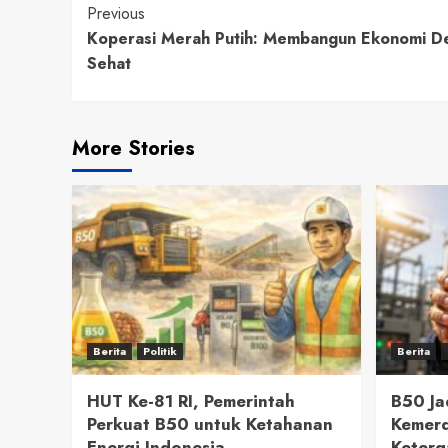
Continue
Previous
Koperasi Merah Putih: Membangun Ekonomi De
Reading
Sehat
More Stories
Berita
Politik
Berita
HUT Ke-81 RI, Pemerintah
B50 J
Perkuat B50 untuk Ketahanan
Kemerd
Energi Indonesia
Keterg