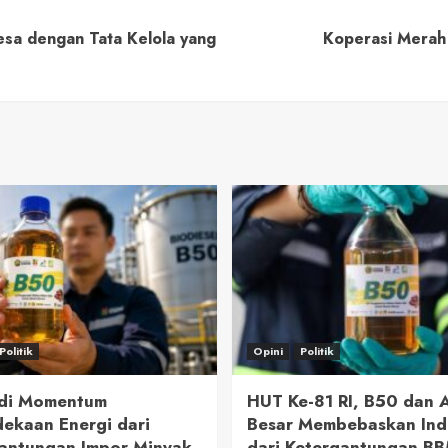
sa dengan Tata Kelola yang
Koperasi Merah 
Politik
Opini
Politik
adi Momentum
HUT Ke-81 RI, B50 dan
ekaan Energi dari
Besar Membebaskan Ind
antungan Impor Minyak
dari Ketergantungan B