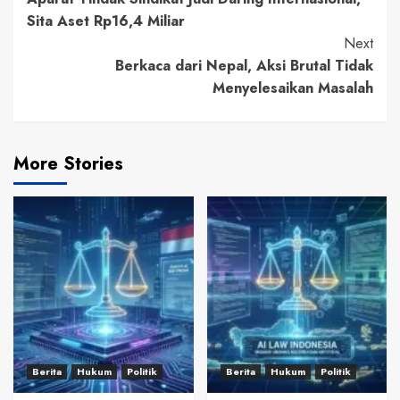
Reading
Sita Aset Rp16,4 Miliar
Next
Berkaca dari Nepal, Aksi Brutal Tidak
Menyelesaikan Masalah
More Stories
Berita
Hukum
Politik
Berita
Hukum
Politik