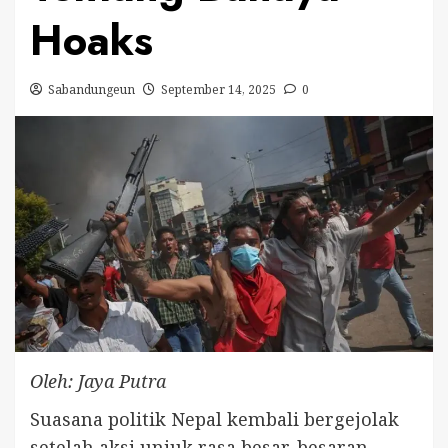
Hoaks
Sabandungeun
September 14, 2025
0
Oleh: Jaya Putra
Suasana politik Nepal kembali bergejolak
setelah aksi unjuk rasa besar-besaran