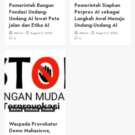
Pemerintah Bangun
Pemerintah Siapkan
Fondasi Undang-
Perpres AI sebagai
Undang AI lewat Peta
Langkah Awal Menuju
Jalan dan Etika AI
Undang-Undang AI
Admin
August 3, 2026
Admin
August 3, 2026
0
0
Berita
Hukum
Politik
Waspada Provokator
Demo Mahasiswa,