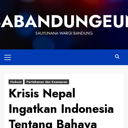
Skip
to
SABANDUNGEU
content
SAUYUNANA WARGI BANDUNG
Primary
Menu
Hukum
Pertahanan dan Keamanan
Krisis Nepal
Ingatkan Indonesia
Tentang Bahaya