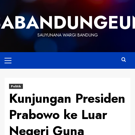
Skip
to
SABANDUNGEU
content
SAUYUNANA WARGI BANDUNG
Primary
Menu
Politik
Kunjungan Presiden
Prabowo ke Luar
Negeri Guna