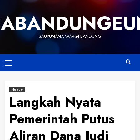
Skip
to
SABANDUNGEU
content
SAUYUNANA WARGI BANDUNG
Primary
Menu
Hukum
Langkah Nyata
Pemerintah Putus
Aliran Dana Judi