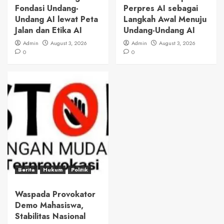
Fondasi Undang-
Perpres AI sebagai
Undang AI lewat Peta
Langkah Awal Menuju
Jalan dan Etika AI
Undang-Undang AI
Admin
August 3, 2026
Admin
August 3, 2026
0
0
Berita
Hukum
Politik
Waspada Provokator
Demo Mahasiswa,
Stabilitas Nasional