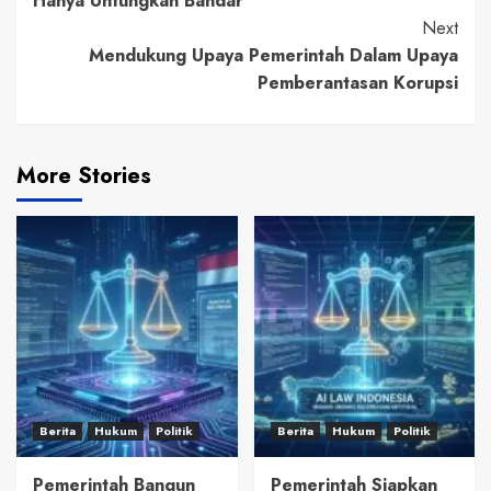
Hanya Untungkan Bandar
Next
Mendukung Upaya Pemerintah Dalam Upaya
Pemberantasan Korupsi
More Stories
Berita
Hukum
Politik
Berita
Hukum
Politik
Pemerintah Bangun
Pemerintah Siapkan