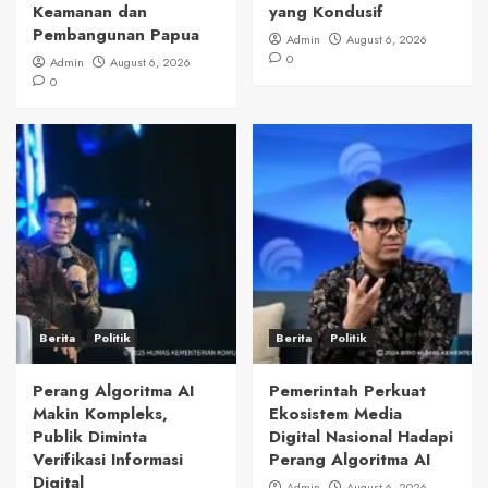
Keamanan dan
yang Kondusif
Pembangunan Papua
Admin
August 6, 2026
0
Admin
August 6, 2026
0
Berita
Politik
Berita
Politik
Perang Algoritma AI
Pemerintah Perkuat
Makin Kompleks,
Ekosistem Media
Publik Diminta
Digital Nasional Hadapi
Verifikasi Informasi
Perang Algoritma AI
Digital
Admin
August 6, 2026