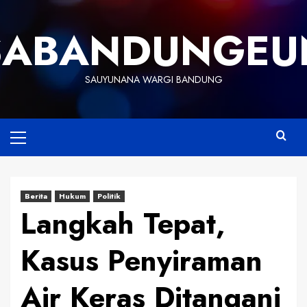
Skip
to
SABANDUNGEU
content
SAUYUNANA WARGI BANDUNG
Primary
Menu
Berita
Hukum
Politik
Langkah Tepat,
Kasus Penyiraman
Air Keras Ditangani