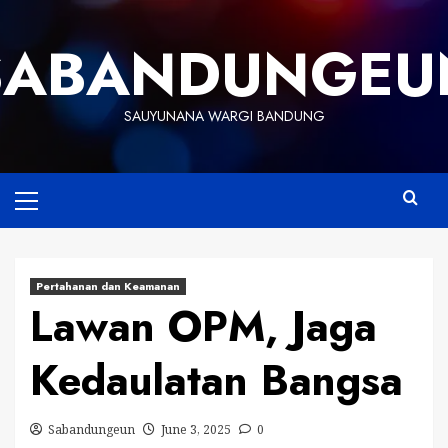
Skip
to
SABANDUNGEU
content
SAUYUNANA WARGI BANDUNG
Primary
Menu
Pertahanan dan Keamanan
Lawan OPM, Jaga
Kedaulatan Bangsa
Sabandungeun
June 3, 2025
0