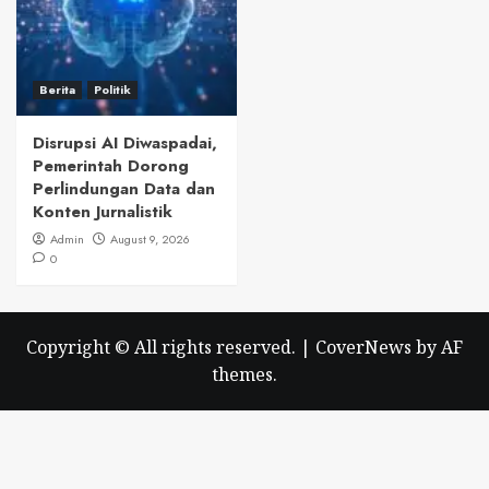
Berita
Politik
Disrupsi AI Diwaspadai,
Pemerintah Dorong
Perlindungan Data dan
Konten Jurnalistik
Admin
August 9, 2026
0
Copyright © All rights reserved.
|
CoverNews
by AF
themes.