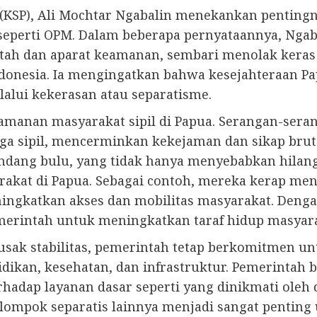
n (KSP), Ali Mochtar Ngabalin menekankan pentin
seperti OPM. Dalam beberapa pernyataannya, Nga
tah dan aparat keamanan, sembari menolak keras 
onesia. Ia mengingatkan bahwa kesejahteraan Pap
lui kekerasan atau separatisme.
anan masyarakat sipil di Papua. Serangan-seran
 sipil, mencerminkan kekejaman dan sikap brutal
andang bulu, yang tidak hanya menyebabkan hila
at di Papua. Sebagai contoh, mereka kerap menarg
ngkatkan akses dan mobilitas masyarakat. Denga
erintah untuk meningkatkan taraf hidup masyara
sak stabilitas, pemerintah tetap berkomitmen 
ikan, kesehatan, dan infrastruktur. Pemerintah
adap layanan dasar seperti yang dinikmati oleh d
kelompok separatis lainnya menjadi sangat penti