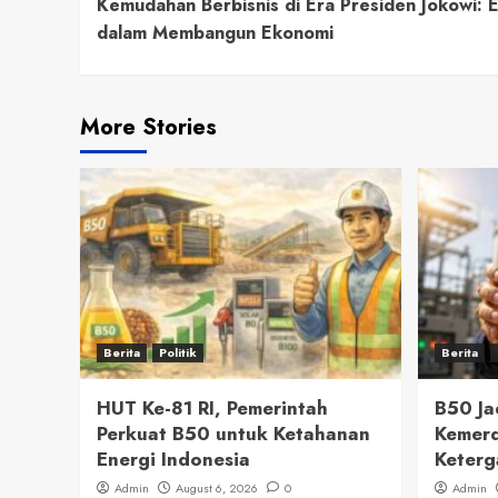
Kemudahan Berbisnis di Era Presiden Jokowi: E
Reading
dalam Membangun Ekonomi
More Stories
Berita
Politik
Berita
HUT Ke-81 RI, Pemerintah
B50 J
Perkuat B50 untuk Ketahanan
Kemerd
Energi Indonesia
Keterg
Admin
August 6, 2026
0
Admin