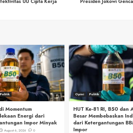
fektivitas UU Cipta Kerja
Presiden Jokowi Genc
Politik
Opini
Politik
adi Momentum
HUT Ke-81 RI, B50 dan
ekaan Energi dari
Besar Membebaskan Ind
antungan Impor Minyak
dari Ketergantungan B
Impor
August 6, 2026
0