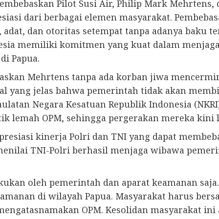
bebaskan Pilot Susi Air, Philip Mark Mehrtens, 
iasi dari berbagai elemen masyarakat. Pembebasa
 adat, dan otoritas setempat tanpa adanya baku te
ia memiliki komitmen yang kuat dalam menjaga
di Papua.
skan Mehrtens tanpa ada korban jiwa mencermin
yal yang jelas bahwa pemerintah tidak akan memb
ulatan Negara Kesatuan Republik Indonesia (NKRI)
tik lemah OPM, sehingga pergerakan mereka kini le
esiasi kinerja Polri dan TNI yang dapat membeba
menilai TNI-Polri berhasil menjaga wibawa pemer
akukan oleh pemerintah dan aparat keamanan saj
keamanan di wilayah Papua. Masyarakat harus ber
 mengatasnamakan OPM. Kesolidan masyarakat ini