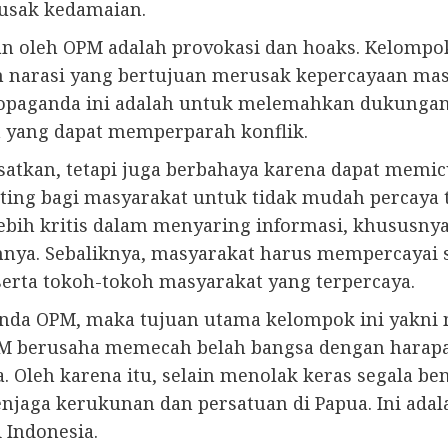
usak kedamaian.
an oleh OPM adalah provokasi dan hoaks. Kelompo
n narasi yang bertujuan merusak kepercayaan ma
ropaganda ini adalah untuk melemahkan dukungan
 yang dapat memperparah konflik.
tkan, tetapi juga berbahaya karena dapat memicu
nting bagi masyarakat untuk tidak mudah percaya 
s lebih kritis dalam menyaring informasi, khususn
nnya. Sebaliknya, masyarakat harus mempercayai 
erta tokoh-tokoh masyarakat yang terpercaya.
anda OPM, maka tujuan utama kelompok ini yakni 
PM berusaha memecah belah bangsa dengan harap
 Oleh karena itu, selain menolak keras segala be
menjaga kerukunan dan persatuan di Papua. Ini ad
 Indonesia.