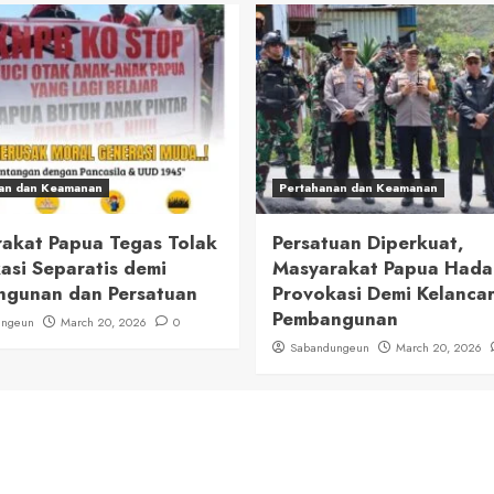
an dan Keamanan
Pertahanan dan Keamanan
akat Papua Tegas Tolak
Persatuan Diperkuat,
asi Separatis demi
Masyarakat Papua Had
gunan dan Persatuan
Provokasi Demi Kelanca
Pembangunan
ungeun
March 20, 2026
0
Sabandungeun
March 20, 2026