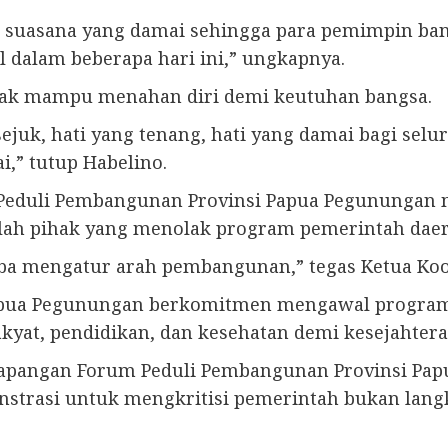
an suasana yang damai sehingga para pemimpin b
alam beberapa hari ini,” ungkapnya.
ihak mampu menahan diri demi keutuhan bangsa.
uk, hati yang tenang, hati yang damai bagi selu
i,” tutup Habelino.
 Peduli Pembangunan Provinsi Papua Pegunungan 
lah pihak yang menolak program pemerintah daer
oba mengatur arah pembangunan,” tegas Ketua Ko
apua Pegunungan berkomitmen mengawal progra
akyat, pendidikan, dan kesehatan demi kesejahter
 Lapangan Forum Peduli Pembangunan Provinsi Pa
rasi untuk mengkritisi pemerintah bukan langka