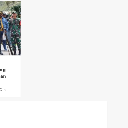
ang
ran
0