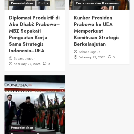
Pemerintahan
Politik
Pertahanan dan Keamanan
Diplomasi Produktif di
Kunker Presiden
Abu Dhabi: Prabowo–
Prabowo ke UEA
MBZ Sepakati
Memperkuat
Penguatan Kerja
Kemitraan Strategis
Sama Strategis
Berkelanjutan
Indonesia–UEA
Sabandungeun
February 27, 2026
0
Sabandungeun
February 27, 2026
0
Pemerintahan