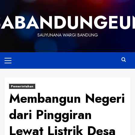
Skip
to
SABANDUNGEU
content
SAUYUNANA WARGI BANDUNG
Primary
Menu
Pemerintahan
Membangun Negeri
dari Pinggiran
Lewat Listrik Desa