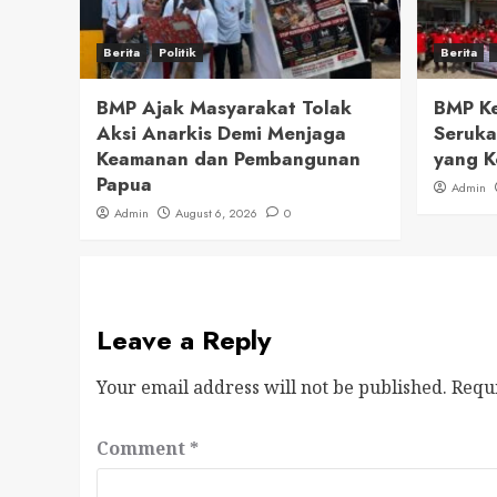
Berita
Politik
Berita
BMP Ajak Masyarakat Tolak
BMP Ke
Aksi Anarkis Demi Menjaga
Seruka
Keamanan dan Pembangunan
yang K
Papua
Admin
Admin
August 6, 2026
0
Leave a Reply
Your email address will not be published.
Requ
Comment
*