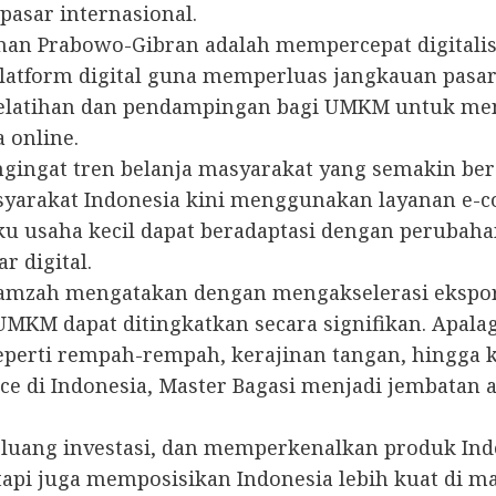
asar internasional.
han Prabowo-Gibran adalah mempercepat digitalis
tform digital guna memperluas jangkauan pasar
elatihan dan pendampingan bagi UMKM untuk menin
online.
ingat tren belanja masyarakat yang semakin beral
yarakat Indonesia kini menggunakan layanan e-
ku usaha kecil dapat beradaptasi dengan perubah
 digital.
Hamzah mengatakan dengan mengakselerasi ekspor
UMKM dapat ditingkatkan secara signifikan. Apala
eperti rempah-rempah, kerajinan tangan, hingga ku
ce di Indonesia, Master Bagasi menjadi jembatan 
uang investasi, dan memperkenalkan produk Indon
pi juga memposisikan Indonesia lebih kuat di ma