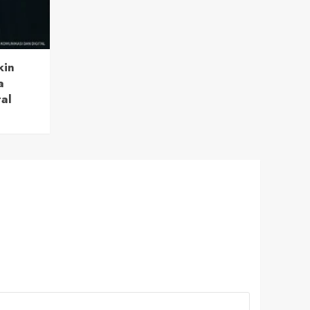
kin
a
tal