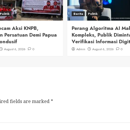
Politik
Berita
Politik
cam Aksi KNPB,
Perang Algoritma AI Ma
n Persatuan Demi Papua
Kompleks, Publik Dimint
ondusif
Verifikasi Informasi Digi
August 6, 2026
0
Admin
August 6, 2026
0
ired fields are marked
*