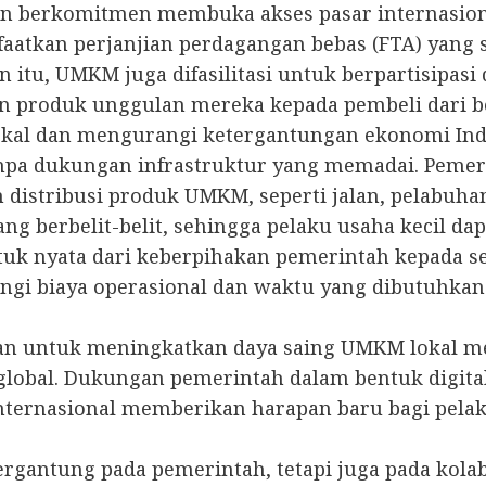
an berkomitmen membuka akses pasar internasion
aatkan perjanjian perdagangan bebas (FTA) yan
n itu, UMKM juga difasilitasi untuk berpartisipas
 produk unggulan mereka kepada pembeli dari be
al dan mengurangi ketergantungan ekonomi Indo
anpa dukungan infrastruktur yang memadai. Pe
stribusi produk UMKM, seperti jalan, pelabuhan, da
g berbelit-belit, sehingga pelaku usaha kecil d
tuk nyata dari keberpihakan pemerintah kepada s
i biaya operasional dan waktu yang dibutuhkan
 untuk meningkatkan daya saing UMKM lokal mer
obal. Dukungan pemerintah dalam bentuk digital
internasional memberikan harapan baru bagi pe
ergantung pada pemerintah, tetapi juga pada kol