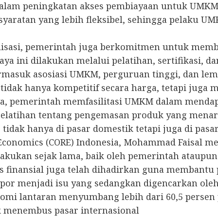
alam peningkatan akses pembiayaan untuk UMKM. 
syaratan yang lebih fleksibel, sehingga pelaku 
alisasi, pemerintah juga berkomitmen untuk m
 ini dilakukan melalui pelatihan, sertifikasi, d
ermasuk asosiasi UMKM, perguruan tinggi, dan le
dak hanya kompetitif secara harga, tetapi juga m
a, pemerintah memfasilitasi UMKM dalam mendapatka
a pelatihan tentang pengemasan produk yang menar
tidak hanya di pasar domestik tetapi juga di pasar
on Economics (CORE) Indonesia, Mohammad Faisa
akukan sejak lama, baik oleh pemerintah ataupun
 finansial juga telah dihadirkan guna membantu pa
r menjadi isu yang sedangkan digencarkan oleh p
mi lantaran menyumbang lebih dari 60,5 persen p
uk menembus pasar internasional