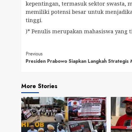
kepentingan, termasuk sektor swasta, m
memiliki potensi besar untuk menjadi
tinggi.
)* Penulis merupakan mahasiswa yang ti
Continue
Previous
Presiden Prabowo Siapkan Langkah Strategi
Reading
More Stories