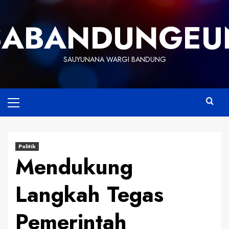
Skip
to
SABANDUNGEU
content
SAUYUNANA WARGI BANDUNG
Primary
Menu
Politik
Mendukung
Langkah Tegas
Pemerintah