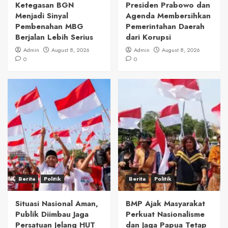
Ketegasan BGN
Presiden Prabowo dan
Menjadi Sinyal
Agenda Membersihkan
Pembenahan MBG
Pemerintahan Daerah
Berjalan Lebih Serius
dari Korupsi
Admin
August 8, 2026
Admin
August 8, 2026
0
0
Berita
Politik
Berita
Politik
Situasi Nasional Aman,
BMP Ajak Masyarakat
Publik Diimbau Jaga
Perkuat Nasionalisme
Persatuan Jelang HUT
dan Jaga Papua Tetap