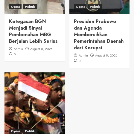
Opini
Politik
Opini
Politik
Ketegasan BGN
Presiden Prabowo
Menjadi Sinyal
dan Agenda
Pembenahan MBG
Membersihkan
Berjalan Lebih Serius
Pemerintahan Daerah
dari Korupsi
Admin
August 8, 2026
0
Admin
August 8, 2026
0
Opini
Politik