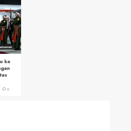
eamanan
o ke
ngan
tas
6
0