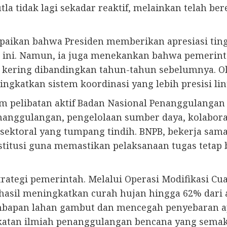
tidak lagi sekadar reaktif, melainkan telah ber
ikan bahwa Presiden memberikan apresiasi tingg
a ini. Namun, ia juga menekankan bahwa pemerin
h kering dibandingkan tahun-tahun sebelumnya. Ol
ngkatkan sistem koordinasi yang lebih presisi li
lam pelibatan aktif Badan Nasional Penanggulanga
nggulangan, pengelolaan sumber daya, kolaboras
i sektoral yang tumpang tindih. BNPB, bekerja sa
titusi guna memastikan pelaksanaan tugas tetap be
rategi pemerintah. Melalui Operasi Modifikasi Cu
hasil meningkatkan curah hujan hingga 62% dari a
lembapan lahan gambut dan mencegah penyebaran a
katan ilmiah penanggulangan bencana yang semak