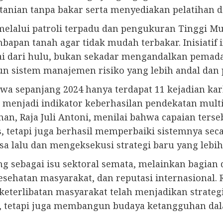
anian tanpa bakar serta menyediakan pelatihan da
elalui patroli terpadu dan pengukuran Tinggi Mu
mbapan tanah agar tidak mudah terbakar. Inisiat
i dari hulu, bukan sekadar mengandalkan pemada
n sistem manajemen risiko yang lebih andal dan p
 sepanjang 2024 hanya terdapat 11 kejadian karhu
ni menjadi indikator keberhasilan pendekatan mu
an, Raja Juli Antoni, menilai bahwa capaian ters
 tetapi juga berhasil memperbaiki sistemnya secar
a lalu dan mengeksekusi strategi baru yang lebih
ng sebagai isu sektoral semata, melainkan bagian 
ehatan masyarakat, dan reputasi internasional. Re
keterlibatan masyarakat telah menjadikan strateg
, tetapi juga membangun budaya ketangguhan dal