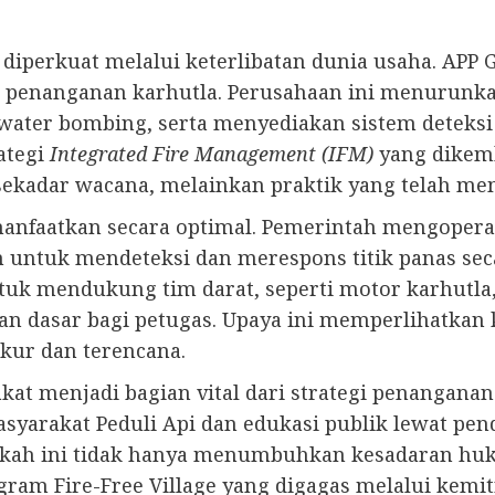
a diperkuat melalui keterlibatan dunia usaha. APP 
 penanganan karhutla. Perusahaan ini menurunk
ater bombing, serta menyediakan sistem deteksi 
ategi
Integrated Fire Management (IFM)
yang dikem
ekadar wacana, melainkan praktik yang telah mem
 dimanfaatkan secara optimal. Pemerintah mengoper
n untuk mendeteksi dan merespons titik panas sec
tuk mendukung tim darat, seperti motor karhutla,
n dasar bagi petugas. Upaya ini memperlihatkan
kur dan terencana.
rakat menjadi bagian vital dari strategi penangan
syarakat Peduli Api dan edukasi publik lewat pen
ngkah ini tidak hanya menumbuhkan kesadaran h
gram Fire-Free Village yang digagas melalui kemi