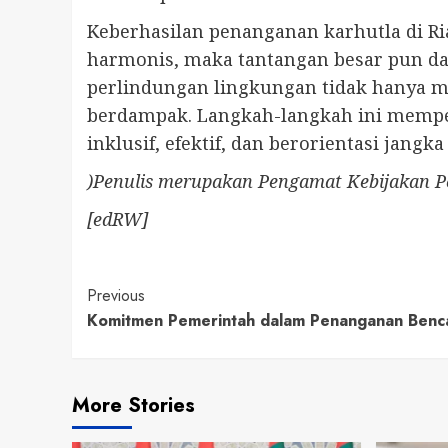
Keberhasilan penanganan karhutla di Ria
harmonis, maka tantangan besar pun d
perlindungan lingkungan tidak hanya men
berdampak. Langkah-langkah ini mempe
inklusif, efektif, dan berorientasi jangka
)Penulis merupakan Pengamat Kebijakan 
[edRW]
Continue
Previous
Komitmen Pemerintah dalam Penanganan Bencan
Reading
More Stories