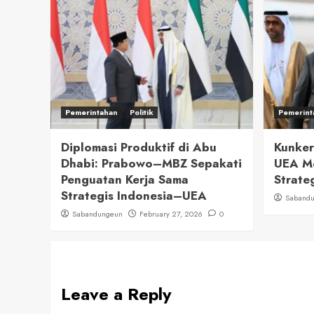
Pemerintahan
Politik
Pemerint
Diplomasi Produktif di Abu
Kunker
Dhabi: Prabowo–MBZ Sepakati
UEA M
Penguatan Kerja Sama
Strate
Strategis Indonesia–UEA
Saband
Sabandungeun
February 27, 2026
0
Leave a Reply