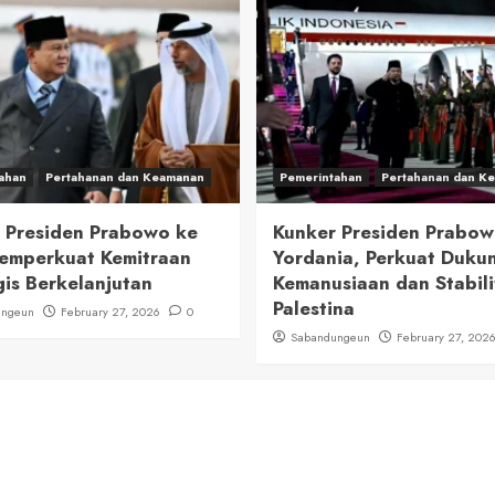
ahan
Pertahanan dan Keamanan
Pemerintahan
Pertahanan dan K
 Presiden Prabowo ke
Kunker Presiden Prabow
emperkuat Kemitraan
Yordania, Perkuat Duku
gis Berkelanjutan
Kemanusiaan dan Stabili
Palestina
ungeun
February 27, 2026
0
Sabandungeun
February 27, 202