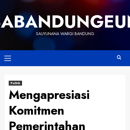
Skip
to
SABANDUNGEU
content
SAUYUNANA WARGI BANDUNG
Primary
Menu
Politik
Mengapresiasi
Komitmen
Pemerintahan